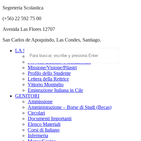
Segreteria Scolastica
(+56) 22 592 75 00
Avenida Las Flores 12707
San Carlos de Apoquindo, Las Condes, Santiago.
LA SCUOLA
Scuola Paritaria
Progetto Educativo Istituzionale
Missione/Visione/Pilastri
Profilo dello Studente
Lettera della Rettrice
Vittorio Montiglio
Emigrazione Italiana in Cile
GENITORI
Ammissione
Amministrazione – Borse di Studi (Becas)
Circolari
Documenti Importanti
Elenco Materiali
Corsi di Italiano
Infermeria