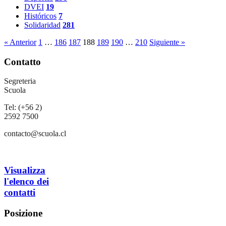
DVEI
19
Históricos
7
Solidaridad
281
« Anterior
1
…
186
187
188
189
190
…
210
Siguiente »
Contatto
Segreteria
Scuola
Tel: (+56 2)
2592 7500
contacto@scuola.cl
Visualizza
l'elenco dei
contatti
Posizione