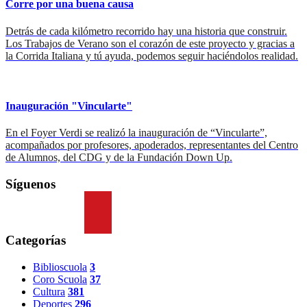
Corre por una buena causa
Detrás de cada kilómetro recorrido hay una historia que construir.
Los Trabajos de Verano son el corazón de este proyecto y gracias a
la Corrida Italiana y tú ayuda, podemos seguir haciéndolos realidad.
Inauguración "Vincularte"
En el Foyer Verdi se realizó la inauguración de “Vincularte”,
acompañados por profesores, apoderados, representantes del Centro
de Alumnos, del CDG y de la Fundación Down Up.
Síguenos
Categorías
Biblioscuola
3
Coro Scuola
37
Cultura
381
Deportes
296