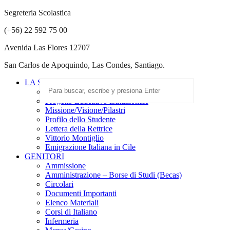
Segreteria Scolastica
(+56) 22 592 75 00
Avenida Las Flores 12707
San Carlos de Apoquindo, Las Condes, Santiago.
LA SCUOLA
Scuola Paritaria
Progetto Educativo Istituzionale
Missione/Visione/Pilastri
Profilo dello Studente
Lettera della Rettrice
Vittorio Montiglio
Emigrazione Italiana in Cile
GENITORI
Ammissione
Amministrazione – Borse di Studi (Becas)
Circolari
Documenti Importanti
Elenco Materiali
Corsi di Italiano
Infermeria