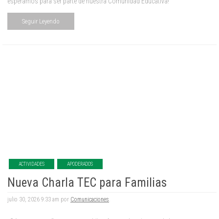
esperamos para ser parte de nuestra Comunidad Educativa!
Seguir Leyendo
ACTIVIDADES
APODERADOS
Nueva Charla TEC para Familias
julio 30, 2026 9:33 am por
Comunicaciones
.