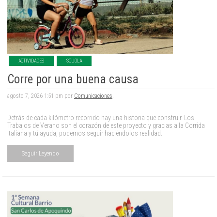
ACTIVIDADES
SCUOLA
Corre por una buena causa
agosto 7, 2026 1:51 pm por
Comunicaciones
.
Detrás de cada kilómetro recorrido hay una historia que construir. Los
Trabajos de Verano son el corazón de este proyecto y gracias a la Corrida
Italiana y tú ayuda, podemos seguir haciéndolos realidad.
Seguir Leyendo