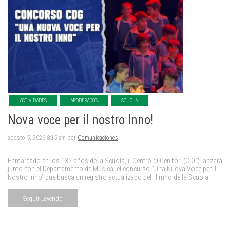
ACTIVIDADES
APODERADOS
SCUOLA
Nova voce per il nostro Inno!
agosto 5, 2026 8:15 am por
Comunicaciones
.
Enmarcado en los 135 años de la Scuola, il Centro di Genitori (CDG) lanzará,
junto con el Departamento de Música, el concurso “Una Nuova Voce per Il
Nostro Inno” que busca un registro actualizado del Himno de la Scuola.
Seguir Leyendo