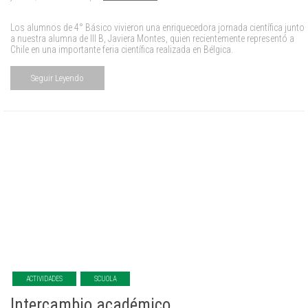
Los alumnos de 4° Básico vivieron una enriquecedora jornada científica junto
a nuestra alumna de III B, Javiera Montes, quien recientemente representó a
Chile en una importante feria científica realizada en Bélgica.
Seguir Leyendo
ACTIVIDADES
SCUOLA
Intercambio académico