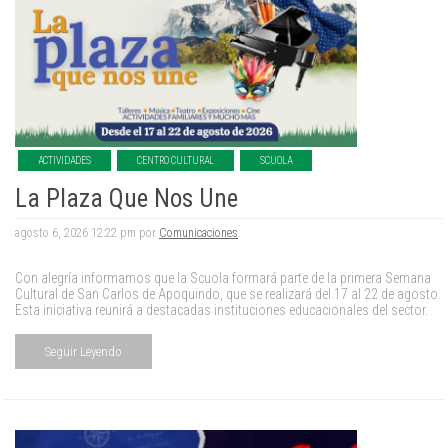
ACTIVIDADES
CENTRO CULTURAL
SCUOLA
La Plaza Que Nos Une
agosto 6, 2026 12:22 pm por
Comunicaciones
.
Con alegría informamos que la Scuola formará parte de la primera Semana
Cultural de San Carlos de Apoquindo, que se realizará del 17 al 22 de agosto.
Esta iniciativa reunirá a destacadas instituciones educacionales del sector.
Seguir Leyendo