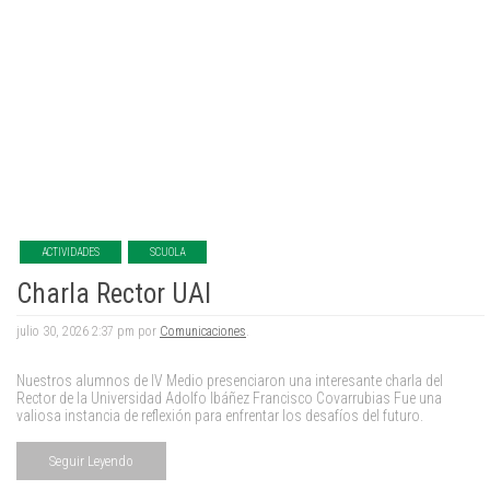
ACTIVIDADES
SCUOLA
Charla Rector UAI
julio 30, 2026 2:37 pm por
Comunicaciones
.
Nuestros alumnos de IV Medio presenciaron una interesante charla del
Rector de la Universidad Adolfo Ibáñez Francisco Covarrubias Fue una
valiosa instancia de reflexión para enfrentar los desafíos del futuro.
Seguir Leyendo