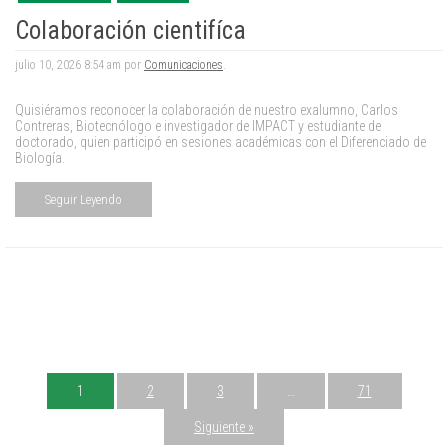
Colaboración cientifíca
julio 10, 2026 8:54 am por
Comunicaciones
.
Quisiéramos reconocer la colaboración de nuestro exalumno, Carlos
Contreras, Biotecnólogo e investigador de IMPACT y estudiante de
doctorado, quien participó en sesiones académicas con el Diferenciado de
Biología.
Seguir Leyendo
1
2
3
…
71
Siguiente »