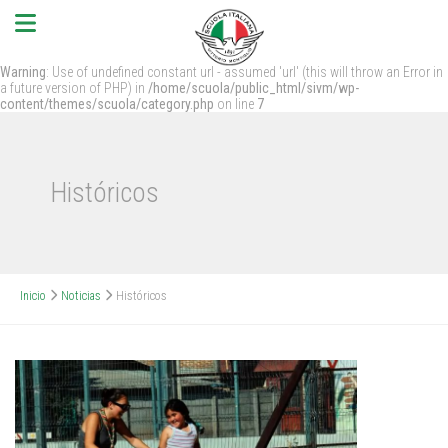
Warning
: Use of undefined constant url - assumed 'url' (this will throw an Error in
a future version of PHP) in
/home/scuola/public_html/sivm/wp-
content/themes/scuola/category.php
on line
7
Históricos
Inicio
Noticias
Históricos