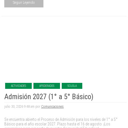
Seguir Leyendo
ACTIVIDADES
APODERADOS
SCUOLA
Admisión 2027 (1° a 5° Básico)
julio 30, 2026 9:48 am por
Comunicaciones
.
Se encuentra abierto el Proceso de Admisión para los niveles de 1° a 5°
Básico para el año escolar 2027. Plazo hasta el 16 de agosto. ¡Los