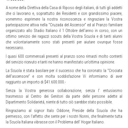
A nome della Direttiva della Casa di Riposo degli italiani, di tutti gli addetti
che ci lavorano e, soprattutto dei Residenti e con grandissimo piacere,
vorremmo esprimere la nostra riconoscenza e ringraziare la Vostra
partecipazione attiva nella “Cruzada del Ascensor” ed al Pranzo familiare
organizzato allo Stadio Italiano il 1 Ottobre dell’anno in corso, con un
ottimo servizio dei ragazzi scouts della Vostra Scuola e di tanti alunni
che volontariamente sono stati presenti per aiutare ovunque fosse
necessario.
I quasi 600 commensali presenti al pranzo sono rimasti molto contenti
del servizio ricevuto e tanti ne hanno manifestato un’ottima opinione.
La Scuola è stata basilare per il successo che ha coronato la “Crociata
dell’ascensore” e con molta soddisfazione Vi informiamo di aver
raggiunto un importo di $41.600.000.-
Senza la Vostra generosa collaborazione, senza l’ entusiasmo
trasmesso al Centro dei Genitori da parte delle persone adette al
Dipartimento Solidarietá, niente di tutto ciò sarebbe stato possibile.
Ringraziamo al signor Italo Oddone, Preside della Scuola che ha
permesso, con l’affetto che sente per i nostri Nonni, che finalmente tutta
la Scuola Italiana vibrasse con il Problema dell’ Hogar Italiano.