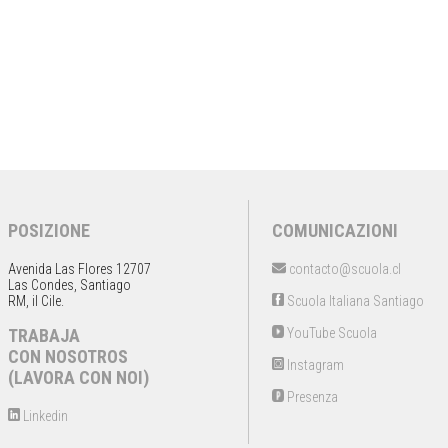
POSIZIONE
COMUNICAZIONI
Avenida Las Flores 12707
contacto@scuola.cl
Las Condes, Santiago
RM, il Cile.
Scuola Italiana Santiago
TRABAJA
YouTube Scuola
CON NOSOTROS
Instagram
(LAVORA CON NOI)
Presenza
Linkedin