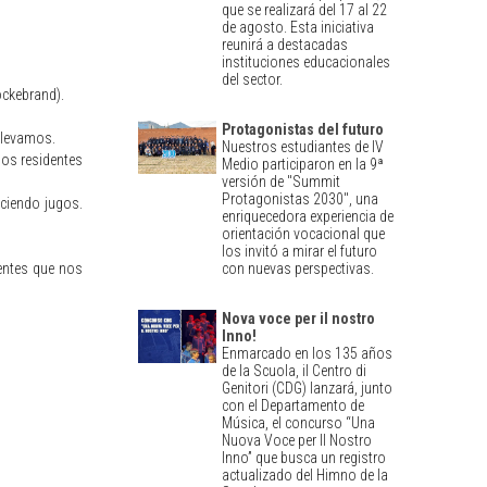
que se realizará del 17 al 22
de agosto. Esta iniciativa
reunirá a destacadas
instituciones educacionales
del sector.
ockebrand).
Protagonistas del futuro
 llevamos.
Nuestros estudiantes de IV
los residentes
Medio participaron en la 9ª
versión de "Summit
Protagonistas 2030", una
ciendo jugos.
enriquecedora experiencia de
orientación vocacional que
los invitó a mirar el futuro
dentes que nos
con nuevas perspectivas.
Nova voce per il nostro
Inno!
Enmarcado en los 135 años
de la Scuola, il Centro di
Genitori (CDG) lanzará, junto
con el Departamento de
Música, el concurso “Una
Nuova Voce per Il Nostro
Inno” que busca un registro
actualizado del Himno de la