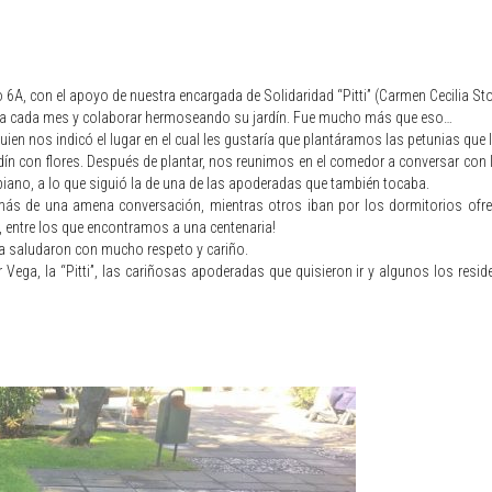
o 6A, con el apoyo de nuestra encargada de Solidaridad “Pitti” (Carmen Cecilia St
yuda cada mes y colaborar hermoseando su jardín. Fue mucho más que eso…
quien nos indicó el lugar en el cual les gustaría que plantáramos las petunias que
dín con flores. Después de plantar, nos reunimos en el comedor a conversar con 
piano, a lo que siguió la de una de las apoderadas que también tocaba.
ás de una amena conversación, mientras otros iban por los dormitorios ofre
, entre los que encontramos a una centenaria!
a saludaron con mucho respeto y cariño.
Vega, la “Pitti”, las cariñosas apoderadas que quisieron ir y algunos los resi