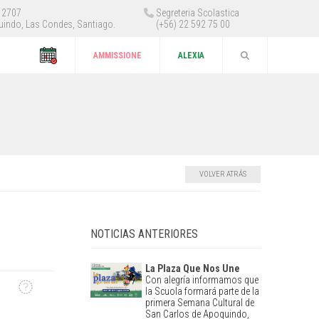
 12707
Segreteria Scolastica
uindo, Las Condes, Santiago.
(+56) 22 592 75 00
AMMISSIONE
ALEXIA
VOLVER ATRÁS
NOTICIAS ANTERIORES
La Plaza Que Nos Une
Con alegría informamos que
la Scuola formará parte de la
primera Semana Cultural de
San Carlos de Apoquindo,