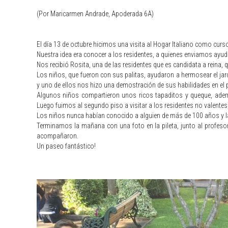
(Por Maricarmen Andrade, Apoderada 6A)
El día 13 de octubre hicimos una visita al Hogar Italiano como curs
Nuestra idea era conocer a los residentes, a quienes enviamos a
Nos recibió Rosita, una de las residentes que es candidata a reina, 
Los niños, que fueron con sus palitas, ayudaron a hermosear el jar
y uno de ellos nos hizo una demostración de sus habilidades en el 
Algunos niños compartieron unos ricos tapaditos y queque, adem
Luego fuimos al segundo piso a visitar a los residentes no valentes
Los niños nunca habían conocido a alguien de más de 100 años y l
Terminamos la mañana con una foto en la pileta, junto al profesor 
acompañaron.
Un paseo fantástico!