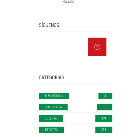
Scuola.
SÍGUENOS
CATEGORÍAS
BIBLIOSCUOLA
3
CORO SCUOLA
36
CULTURA
379
DEPORTES
296