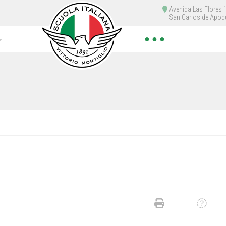
Avenida Las Flores
San Carlos de Apoq
● ● ●