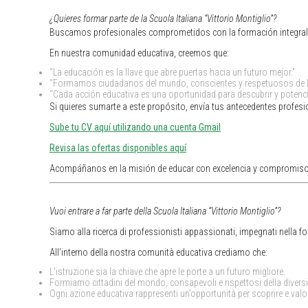
¿Quieres formar parte de la Scuola Italiana “Vittorio Montiglio”?
Buscamos profesionales comprometidos con la formación integral y 
En nuestra comunidad educativa, creemos que:
“La educación es la llave que abre puertas hacia un futuro mejor.”
“Formamos ciudadanos del mundo, conscientes y respetuosos de la
“Cada acción educativa es una oportunidad para descubrir y potenci
Si quieres sumarte a este propósito, envía tus antecedentes profesio
Sube tu CV aquí utilizando
una cuenta Gmail
Revisa las ofertas disponibles aquí
Acompáñanos en la misión de educar con excelencia y compromiso
Vuoi entrare a far parte della Scuola Italiana “Vittorio Montiglio”?
Siamo alla ricerca di professionisti appassionati, impegnati nella fo
All’interno della nostra comunità educativa crediamo che:
L’istruzione sia la chiave che apre le porte a un futuro migliore.
Formiamo cittadini del mondo, consapevoli e rispettosi della diversi
Ogni azione educativa rappresenti un’opportunità per scoprire e valori