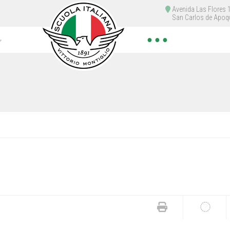
Avenida Las Flores
San Carlos de Apoq
● ● ●