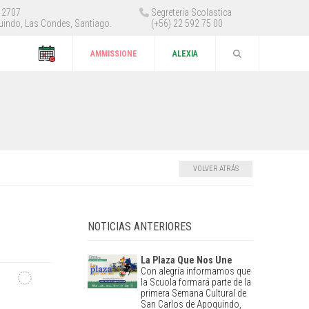
 12707
Segreteria Scolastica
uindo, Las Condes, Santiago.
(+56) 22 592 75 00
AMMISSIONE
ALEXIA
VOLVER ATRÁS
NOTICIAS ANTERIORES
La Plaza Que Nos Une
Con alegría informamos que
la Scuola formará parte de la
primera Semana Cultural de
San Carlos de Apoquindo,