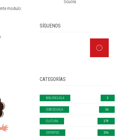
Scuola.
guente modulo:
SÍGUENOS
o.
CATEGORÍAS
BIBLIOSCUOLA
3
CORO SCUOLA
36
CULTURA
379
DEPORTES
296