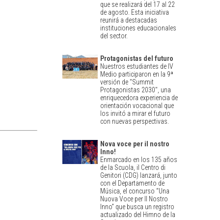
que se realizará del 17 al 22
de agosto. Esta iniciativa
reunirá a destacadas
instituciones educacionales
del sector.
Protagonistas del futuro
Nuestros estudiantes de IV
Medio participaron en la 9ª
versión de "Summit
Protagonistas 2030", una
enriquecedora experiencia de
orientación vocacional que
los invitó a mirar el futuro
con nuevas perspectivas.
Nova voce per il nostro
Inno!
Enmarcado en los 135 años
de la Scuola, il Centro di
Genitori (CDG) lanzará, junto
con el Departamento de
Música, el concurso “Una
Nuova Voce per Il Nostro
Inno” que busca un registro
actualizado del Himno de la