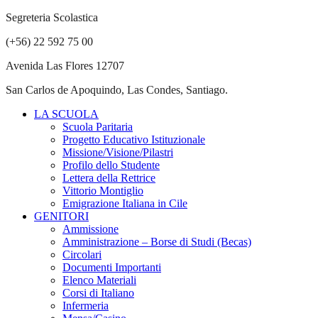
Segreteria Scolastica
(+56) 22 592 75 00
Avenida Las Flores 12707
San Carlos de Apoquindo, Las Condes, Santiago.
LA SCUOLA
Scuola Paritaria
Progetto Educativo Istituzionale
Missione/Visione/Pilastri
Profilo dello Studente
Lettera della Rettrice
Vittorio Montiglio
Emigrazione Italiana in Cile
GENITORI
Ammissione
Amministrazione – Borse di Studi (Becas)
Circolari
Documenti Importanti
Elenco Materiali
Corsi di Italiano
Infermeria