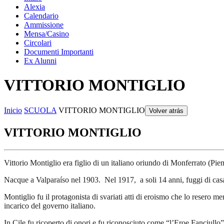
Alexia
Calendario
Ammissione
Mensa/Casino
Circolari
Documenti Importanti
Ex Alunni
VITTORIO MONTIGLIO
Inicio
SCUOLA
VITTORIO MONTIGLIO
Volver atrás
VITTORIO MONTIGLIO
Vittorio Montiglio era figlio di un italiano oriundo di Monferrato (Pie
Nacque a Valparaíso nel 1903. Nel 1917, a soli 14 anni, fuggi di casa
Montiglio fu il protagonista di svariati atti di eroismo che lo resero 
incarico del governo italiano.
In Cile fu ricoperto di onori e fu riconosciuto come “l’Eroe Fanciullo”