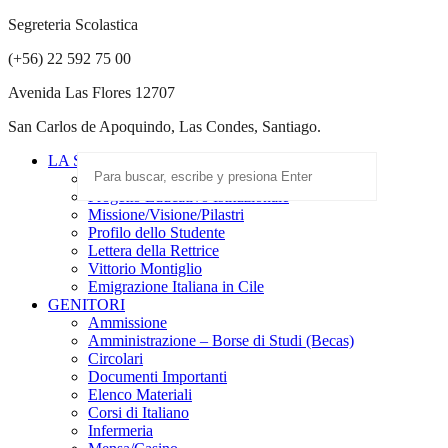
Segreteria Scolastica
(+56) 22 592 75 00
Avenida Las Flores 12707
San Carlos de Apoquindo, Las Condes, Santiago.
LA SCUOLA
Scuola Paritaria
Progetto Educativo Istituzionale
Missione/Visione/Pilastri
Profilo dello Studente
Lettera della Rettrice
Vittorio Montiglio
Emigrazione Italiana in Cile
GENITORI
Ammissione
Amministrazione – Borse di Studi (Becas)
Circolari
Documenti Importanti
Elenco Materiali
Corsi di Italiano
Infermeria