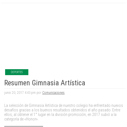
DEPORTES
Resumen Gimnasia Artística
junio 20, 2017 4:43 pm por
Comunicaciones
.
La selección de Gimnasia Artística de nuestro colegio ha enfrentado nuevos
desafíos gracias a los buenos resultados obtenidos el año pasado. Entre
ellos, al obtener el 1° lugar en la división promoción, en 2017 subió a la
categoría de «Honor».