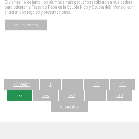
El viernes 16 de junio, los alumnos más pequeños recibieron a sus padres
para celebrar la Festa del Papà en la Scuola Nido y Scuola dell’Infanzia, con
entretenidos regalos y presentaciones.
Seguir Leyendo
« Anterior
1
…
185
186
187
188
189
…
210
Siguiente »