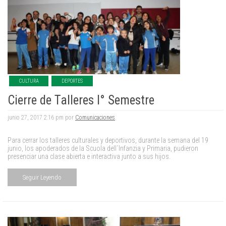
CULTURA
DEPORTES
Cierre de Talleres I° Semestre
junio 27, 2017 2:16 pm por
Comunicaciones
.
Para cerrar los talleres culturales y deportivos, durante la semana del 19
junio, los apoderados de la Scuola dell´Infanzia y Primaria, pudieron
presenciar una clase abierta e interactiva junto a sus hijos.
Seguir Leyendo