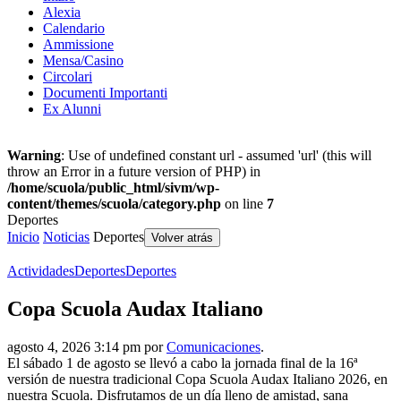
Alexia
Calendario
Ammissione
Mensa/Casino
Circolari
Documenti Importanti
Ex Alunni
Warning
: Use of undefined constant url - assumed 'url' (this will
throw an Error in a future version of PHP) in
/home/scuola/public_html/sivm/wp-
content/themes/scuola/category.php
on line
7
Deportes
Inicio
Noticias
Deportes
Volver atrás
Actividades
Deportes
Deportes
Copa Scuola Audax Italiano
agosto 4, 2026 3:14 pm por
Comunicaciones
.
El sábado 1 de agosto se llevó a cabo la jornada final de la 16ª
versión de nuestra tradicional Copa Scuola Audax Italiano 2026, en
nuestra Scuola. Disfrutamos de un día lleno de amistad, sana