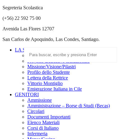
Segreteria Scolastica
(+56) 22 592 75 00
Avenida Las Flores 12707
San Carlos de Apoquindo, Las Condes, Santiago.
LA SCUOLA
Scuola Paritaria
Progetto Educativo Istituzionale
Missione/Visione/Pilastri
Profilo dello Studente
Lettera della Rettrice
Vittorio Montiglio
Emigrazione Italiana in Cile
GENITORI
Ammissione
Amministrazione – Borse di Studi (Becas)
Circolari
Documenti Importanti
Elenco Materiali
Corsi di Italiano
Infermeria