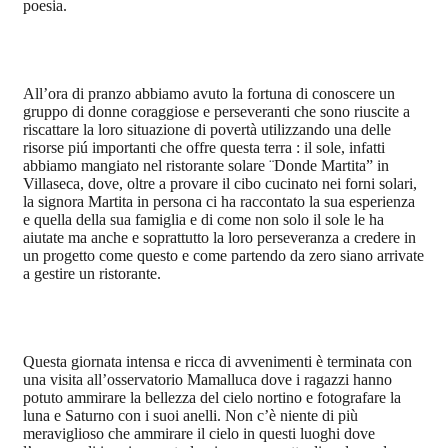
poesia.
All’ora di pranzo abbiamo avuto la fortuna di conoscere un
gruppo di donne coraggiose e perseveranti che sono riuscite a
riscattare la loro situazione di povertà utilizzando una delle
risorse piú importanti che offre questa terra : il sole, infatti
abbiamo mangiato nel ristorante solare ¨Donde Martita” in
Villaseca, dove, oltre a provare il cibo cucinato nei forni solari,
la signora Martita in persona ci ha raccontato la sua esperienza
e quella della sua famiglia e di come non solo il sole le ha
aiutate ma anche e soprattutto la loro perseveranza a credere in
un progetto come questo e come partendo da zero siano arrivate
a gestire un ristorante.
Questa giornata intensa e ricca di avvenimenti è terminata con
una visita all’osservatorio Mamalluca dove i ragazzi hanno
potuto ammirare la bellezza del cielo nortino e fotografare la
luna e Saturno con i suoi anelli. Non c’è niente di più
meraviglioso che ammirare il cielo in questi luoghi dove