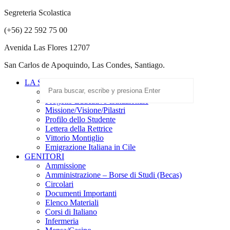
Segreteria Scolastica
(+56) 22 592 75 00
Avenida Las Flores 12707
San Carlos de Apoquindo, Las Condes, Santiago.
LA SCUOLA
Scuola Paritaria
Progetto Educativo Istituzionale
Missione/Visione/Pilastri
Profilo dello Studente
Lettera della Rettrice
Vittorio Montiglio
Emigrazione Italiana in Cile
GENITORI
Ammissione
Amministrazione – Borse di Studi (Becas)
Circolari
Documenti Importanti
Elenco Materiali
Corsi di Italiano
Infermeria