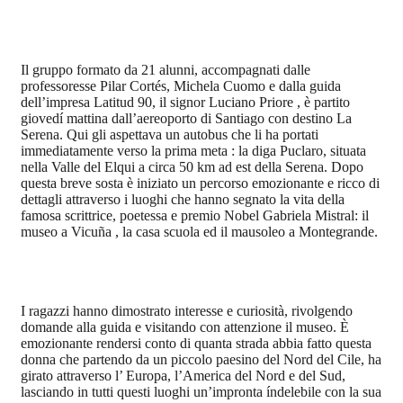
Il gruppo formato da 21 alunni, accompagnati dalle
professoresse Pilar Cortés, Michela Cuomo e dalla guida
dell’impresa Latitud 90, il signor Luciano Priore , è partito
giovedí mattina dall’aereoporto di Santiago con destino La
Serena. Qui gli aspettava un autobus che li ha portati
immediatamente verso la prima meta : la diga Puclaro, situata
nella Valle del Elqui a circa 50 km ad est della Serena. Dopo
questa breve sosta è iniziato un percorso emozionante e ricco di
dettagli attraverso i luoghi che hanno segnato la vita della
famosa scrittrice, poetessa e premio Nobel Gabriela Mistral: il
museo a Vicuña , la casa scuola ed il mausoleo a Montegrande.
I ragazzi hanno dimostrato interesse e curiosità, rivolgendo
domande alla guida e visitando con attenzione il museo. È
emozionante rendersi conto di quanta strada abbia fatto questa
donna che partendo da un piccolo paesino del Nord del Cile, ha
girato attraverso l’ Europa, l’America del Nord e del Sud,
lasciando in tutti questi luoghi un’impronta índelebile con la sua