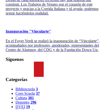
construir. Los Trabajos de Verano son el corazón de este
proyecto y gracias a la Corrida Italiana y tú ayuda, podemos
seguir haciéndolos realidad.
Inauguración "Vincularte"
En el Foyer Verdi se realizó la inauguración de “Vincularte”,
acompañados por profesores, apoderados, representantes del
Centro de Alumnos, del CDG y de la Fundación Down Up.
Síguenos
Categorías
Biblioscuola
3
Coro Scuola
37
Cultura
381
Deportes
296
DVEI
19