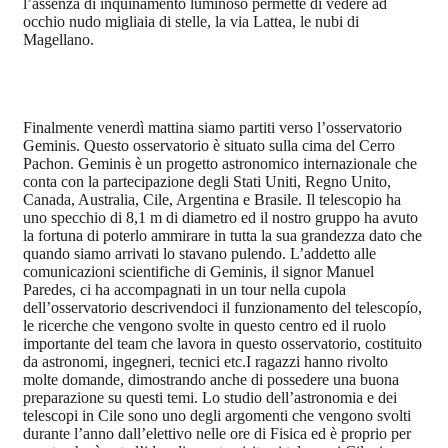
l’assenza di inquinamento luminoso permette di vedere ad
occhio nudo migliaia di stelle, la via Lattea, le nubi di
Magellano.
Finalmente venerdì mattina siamo partiti verso l’osservatorio
Geminis. Questo osservatorio è situato sulla cima del Cerro
Pachon. Geminis è un progetto astronomico internazionale che
conta con la partecipazione degli Stati Uniti, Regno Unito,
Canada, Australia, Cile, Argentina e Brasile. Il telescopio ha
uno specchio di 8,1 m di diametro ed il nostro gruppo ha avuto
la fortuna di poterlo ammirare in tutta la sua grandezza dato che
quando siamo arrivati lo stavano pulendo. L’addetto alle
comunicazioni scientifiche di Geminis, il signor Manuel
Paredes, ci ha accompagnati in un tour nella cupola
dell’osservatorio descrivendoci il funzionamento del telescopío,
le ricerche che vengono svolte in questo centro ed il ruolo
importante del team che lavora in questo osservatorio, costituito
da astronomi, ingegneri, tecnici etc.I ragazzi hanno rivolto
molte domande, dimostrando anche di possedere una buona
preparazione su questi temi. Lo studio dell’astronomia e dei
telescopi in Cile sono uno degli argomenti che vengono svolti
durante l’anno dall’elettivo nelle ore di Fisica ed è proprio per