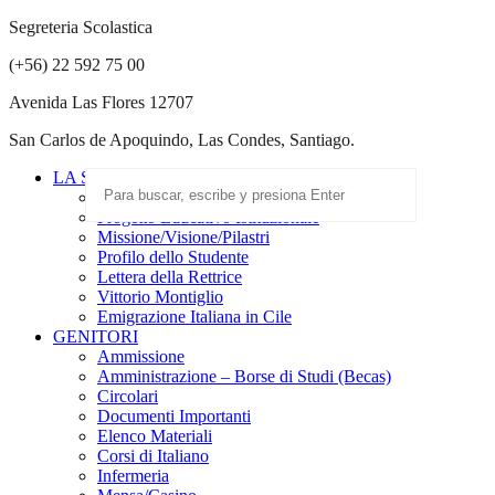
Segreteria Scolastica
(+56) 22 592 75 00
Avenida Las Flores 12707
San Carlos de Apoquindo, Las Condes, Santiago.
LA SCUOLA
Scuola Paritaria
Progetto Educativo Istituzionale
Missione/Visione/Pilastri
Profilo dello Studente
Lettera della Rettrice
Vittorio Montiglio
Emigrazione Italiana in Cile
GENITORI
Ammissione
Amministrazione – Borse di Studi (Becas)
Circolari
Documenti Importanti
Elenco Materiali
Corsi di Italiano
Infermeria