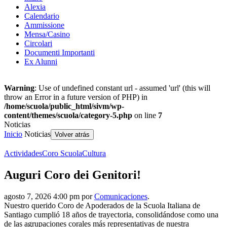
Alexia
Calendario
Ammissione
Mensa/Casino
Circolari
Documenti Importanti
Ex Alunni
Warning
: Use of undefined constant url - assumed 'url' (this will
throw an Error in a future version of PHP) in
/home/scuola/public_html/sivm/wp-
content/themes/scuola/category-5.php
on line
7
Noticias
Inicio
Noticias
Volver atrás
Actividades
Coro Scuola
Cultura
Auguri Coro dei Genitori!
agosto 7, 2026 4:00 pm por
Comunicaciones
.
Nuestro querido Coro de Apoderados de la Scuola Italiana de
Santiago cumplió 18 años de trayectoria, consolidándose como una
de las agrupaciones corales más representativas de nuestra