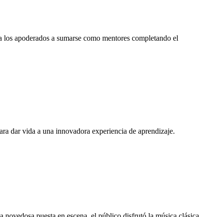
s a los apoderados a sumarse como mentores completando el
ara dar vida a una innovadora experiencia de aprendizaje.
a novedosa puesta en escena, el público disfrutó la música clásica