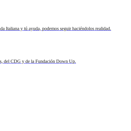
ida Italiana y tú ayuda, podemos seguir haciéndolos realidad.
mnos, del CDG y de la Fundación Down Up.