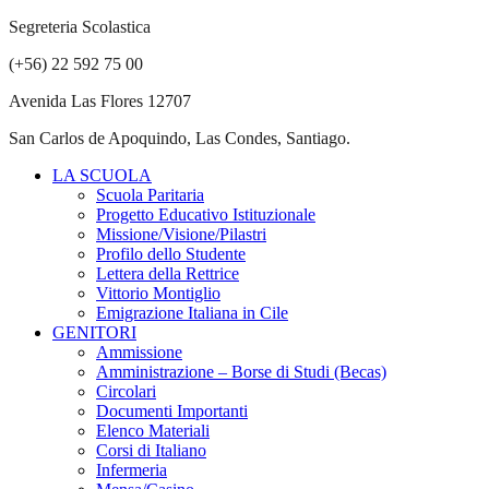
Segreteria Scolastica
(+56) 22 592 75 00
Avenida Las Flores 12707
San Carlos de Apoquindo, Las Condes, Santiago.
LA SCUOLA
Scuola Paritaria
Progetto Educativo Istituzionale
Missione/Visione/Pilastri
Profilo dello Studente
Lettera della Rettrice
Vittorio Montiglio
Emigrazione Italiana in Cile
GENITORI
Ammissione
Amministrazione – Borse di Studi (Becas)
Circolari
Documenti Importanti
Elenco Materiali
Corsi di Italiano
Infermeria