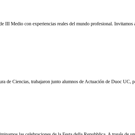
 de III Medio con experiencias reales del mundo profesional. Invitamo
atura de Ciencias, trabajaron junto alumnos de Actuación de Duoc UC, p
lminamos las celebraciones de la Festa della Repubblica. A través de un