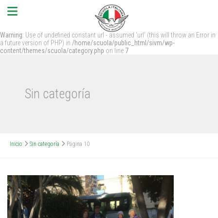
Warning
: Use of undefined constant url - assumed 'url' (this will throw an Error in
a future version of PHP) in
/home/scuola/public_html/sivm/wp-
content/themes/scuola/category.php
on line
7
Sin categoría
Inicio
Sin categoría
Página 10