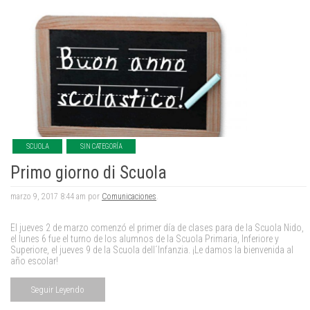
SCUOLA
SIN CATEGORÍA
Primo giorno di Scuola
marzo 9, 2017 8:44 am por
Comunicaciones
.
El jueves 2 de marzo comenzó el primer día de clases para de la Scuola Nido,
el lunes 6 fue el turno de los alumnos de la Scuola Primaria, Inferiore y
Superiore, el jueves 9 de la Scuola dell´Infanzia. ¡Le damos la bienvenida al
año escolar!
Seguir Leyendo