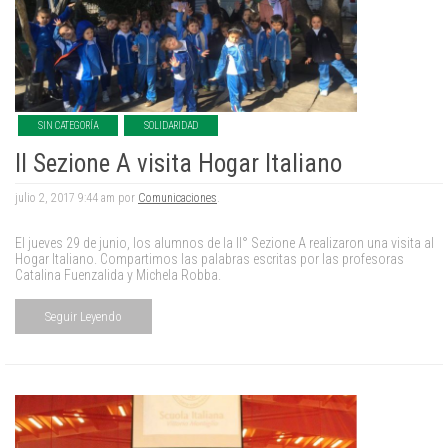
SIN CATEGORÍA
SOLIDARIDAD
II Sezione A visita Hogar Italiano
julio 2, 2017 9:44 am por
Comunicaciones
.
El jueves 29 de junio, los alumnos de la II° Sezione A realizaron una visita al
Hogar Italiano. Compartimos las palabras escritas por las profesoras
Catalina Fuenzalida y Michela Robba.
Seguir Leyendo