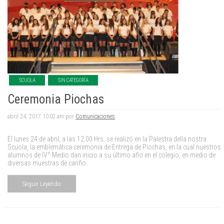
SCUOLA
SIN CATEGORÍA
Ceremonia Piochas
abril 24, 2017 10:02 am por
Comunicaciones
.
El lunes 24 de abril, a las 12:00 Hrs. se realizó en la Palestra della nostra
Scuola, la emblemática ceremonia de Entrega de Piochas, en la cual nuestros
alumnos de IV° Medio dan inicio a su último año en el colegio, en medio de
diversas muestras de cariño.
Seguir Leyendo