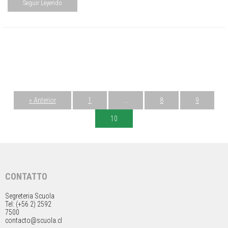
Seguir Leyendo
« Anterior
1
…
8
9
10
CONTATTO
Segreteria Scuola
Tel: (+56 2) 2592
7500
contacto@scuola.cl