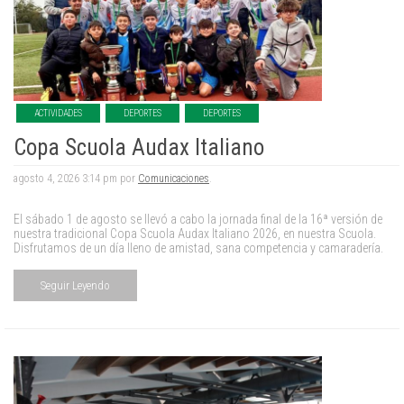
ACTIVIDADES
DEPORTES
DEPORTES
Copa Scuola Audax Italiano
agosto 4, 2026 3:14 pm por
Comunicaciones
.
El sábado 1 de agosto se llevó a cabo la jornada final de la 16ª versión de
nuestra tradicional Copa Scuola Audax Italiano 2026, en nuestra Scuola.
Disfrutamos de un día lleno de amistad, sana competencia y camaradería.
Seguir Leyendo