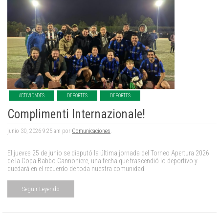
ACTIVIDADES
DEPORTES
DEPORTES
Complimenti Internazionale!
junio 30, 2026 9:25 am por
Comunicaciones
.
El jueves 25 de junio se disputó la última jornada del Torneo Apertura 2026
de la Copa Babbo Cannoniere, una fecha que trascendió lo deportivo y
quedará en el recuerdo de toda nuestra comunidad.
Seguir Leyendo