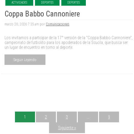
ACTIVIDADES
DEPORTES
DEPORTES
Coppa Babbo Cannoniere
marzo 20, 2026 7:35 am por
Comunicaciones
.
Los invitamos a participar de la 17° versión de la “Coppa Babbo Cannoniere”,
campeonato de futbolito para los apoderados de la Scuola, que busca ser
un lugar de encuentro en torno al deporte.
Seguir Leyendo
1
2
3
…
9
Siguiente »