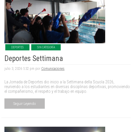
DEPORTES
SIN CATEGORÍA
Deportes Settimana
julio 3, 2026 5:32 pm por
Comunicaciones
.
La Jornada de Deportes dio inicio a la Settimana della Scuola 2026,
reuniendo a los estudiantes en diversas disciplinas deportivas, promoviendo
el compañerismo, el respeto y el trabajo en equipo.
Seguir Leyendo