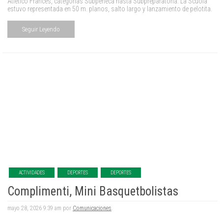
Atlético Francés, categorías Subpeneca hasta Subpreparatoria. La Scuola
estuvo representada en 50 m. planos, salto largo y lanzamiento de pelotita.
Seguir Leyendo
ACTIVIDADES
DEPORTES
DEPORTES
Complimenti, Mini Basquetbolistas
mayo 28, 2026 9:39 am por
Comunicaciones
.