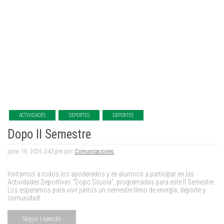
ACTIVIDADES
DEPORTES
DEPORTES
Dopo II Semestre
junio 19, 2026 3:43 pm por
Comunicaciones
.
Invitamos a todos los apoderados y ex alumnos a participar en las
Actividades Deportivas “Dopo Scuola”, programadas para este II Semestre.
Los esperamos para vivir juntos un semestre lleno de energía, deporte y
comunidad!
Seguir Leyendo