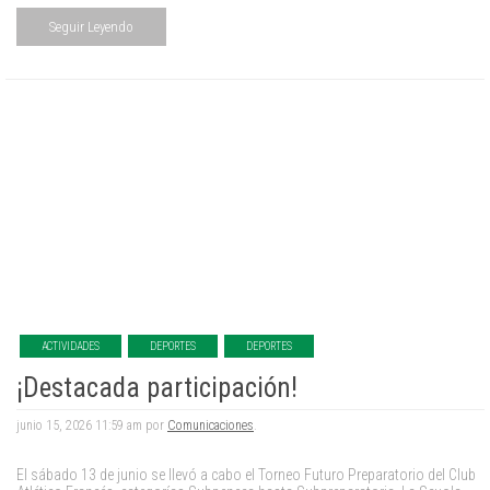
Seguir Leyendo
ACTIVIDADES
DEPORTES
DEPORTES
¡Destacada participación!
junio 15, 2026 11:59 am por
Comunicaciones
.
El sábado 13 de junio se llevó a cabo el Torneo Futuro Preparatorio del Club