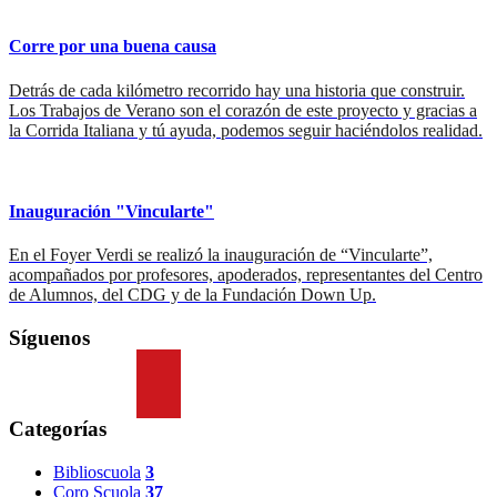
Corre por una buena causa
Detrás de cada kilómetro recorrido hay una historia que construir.
Los Trabajos de Verano son el corazón de este proyecto y gracias a
la Corrida Italiana y tú ayuda, podemos seguir haciéndolos realidad.
Inauguración "Vincularte"
En el Foyer Verdi se realizó la inauguración de “Vincularte”,
acompañados por profesores, apoderados, representantes del Centro
de Alumnos, del CDG y de la Fundación Down Up.
Síguenos
Categorías
Biblioscuola
3
Coro Scuola
37