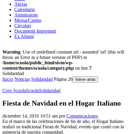
Alexia
Calendario
Ammissione
Mensa/Casino
Circolari
Documenti Importanti
Ex Alunni
Warning
: Use of undefined constant url - assumed 'url' (this will
throw an Error in a future version of PHP) in
/home/scuola/public_html/sivm/wp-
content/themes/scuola/category.php
on line
7
Solidaridad
Inicio
Noticias
Solidaridad
Página 26
Volver atrás
Coro Scuola
Scuola
Solidaridad
Fiesta de Navidad en el Hogar Italiano
diciembre 14, 2016 10:51 am por
Comunicaciones
.
En el marco de las celebraciones de fin de año, el Hogar Italiano
realizó su tradicional Fiesta de Navidad, evento que contó con la
asistencia de nuestra comunidad.