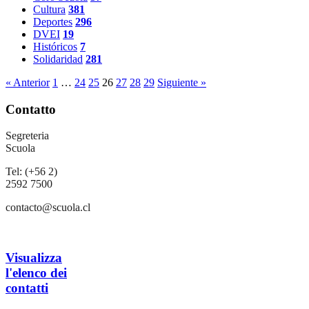
Cultura
381
Deportes
296
DVEI
19
Históricos
7
Solidaridad
281
« Anterior
1
…
24
25
26
27
28
29
Siguiente »
Contatto
Segreteria
Scuola
Tel: (+56 2)
2592 7500
contacto@scuola.cl
Visualizza
l'elenco dei
contatti