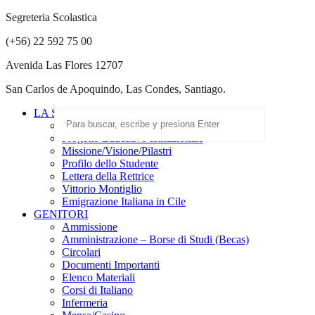
Segreteria Scolastica
(+56) 22 592 75 00
Avenida Las Flores 12707
San Carlos de Apoquindo, Las Condes, Santiago.
LA SCUOLA
Scuola Paritaria
Progetto Educativo Istituzionale
Missione/Visione/Pilastri
Profilo dello Studente
Lettera della Rettrice
Vittorio Montiglio
Emigrazione Italiana in Cile
GENITORI
Ammissione
Amministrazione – Borse di Studi (Becas)
Circolari
Documenti Importanti
Elenco Materiali
Corsi di Italiano
Infermeria