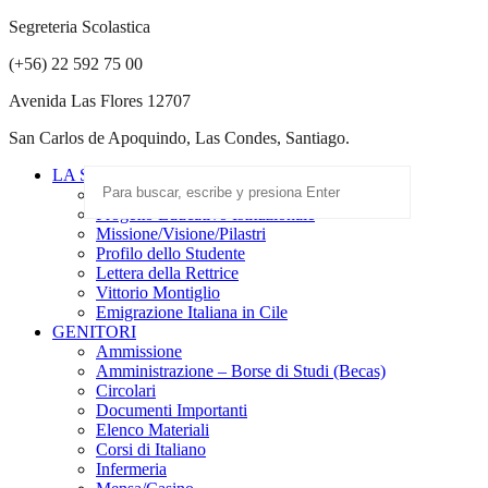
Segreteria Scolastica
(+56) 22 592 75 00
Avenida Las Flores 12707
San Carlos de Apoquindo, Las Condes, Santiago.
LA SCUOLA
Scuola Paritaria
Progetto Educativo Istituzionale
Missione/Visione/Pilastri
Profilo dello Studente
Lettera della Rettrice
Vittorio Montiglio
Emigrazione Italiana in Cile
GENITORI
Ammissione
Amministrazione – Borse di Studi (Becas)
Circolari
Documenti Importanti
Elenco Materiali
Corsi di Italiano
Infermeria