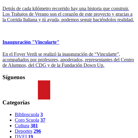
Detrás de cada kilómetro recorrido hay una historia que construir.
Los Trabajos de Verano son el corazón de este proyecto y gracias a
la Corrida Italiana y tú ayuda, podemos seguir haciéndolos realidad.
Inauguración "Vincularte"
En el Foyer Verdi se realizó la inauguración de “Vincularte”,
acompañados por profesores, apoderados, representantes del Centro
de Alumnos, del CDG y de la Fundación Down Up.
Síguenos
Categorías
Biblioscuola
3
Coro Scuola
37
Cultura
381
Deportes
296
DVEI
19