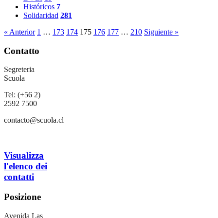
Históricos
7
Solidaridad
281
« Anterior
1
…
173
174
175
176
177
…
210
Siguiente »
Contatto
Segreteria
Scuola
Tel: (+56 2)
2592 7500
contacto@scuola.cl
Visualizza
l'elenco dei
contatti
Posizione
Avenida Las