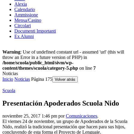
Alexia
Calendario
Ammissione
Mensa/Casino
Circolari
Documenti Importanti
Ex Alunni
Warning
: Use of undefined constant url - assumed 'url' (this will
throw an Error in a future version of PHP) in
/home/scuola/public_html/sivm/wp-
content/themes/scuola/category-5.php
on line
7
Noticias
Inicio
Noticias
Página 175
Volver atrás
Scuola
Presentación Apoderados Scuola Nido
noviembre 25, 2017 1:46 pm por
Comunicaciones
.
El viernes 24 de noviembre, un grupo de Apoderados de la Scuola
Nido, realizó la tradicional presentación que hacen para sus hijos,
concluyendo de esta forma el Proyecto de Lenguaje.