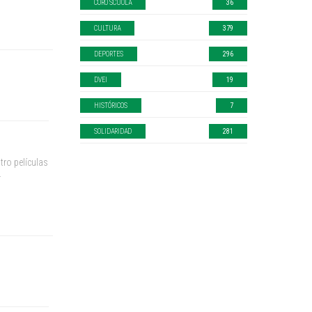
CORO SCUOLA
36
CULTURA
379
DEPORTES
296
DVEI
19
HISTÓRICOS
7
SOLIDARIDAD
281
tro películas
.