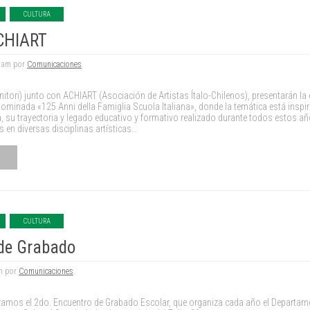
CULTURA
CHIART
5 am por
Comunicaciones
.
nitori) junto con ACHIART (Asociación de Artistas Ítalo-Chilenos), presentarán la
nominada «125 Anni della Famiglia Scuola Italiana», donde la temática está inspir
a, su trayectoria y legado educativo y formativo realizado durante todos estos a
es en diversas disciplinas artísticas…
CULTURA
de Grabado
am por
Comunicaciones
.
lizamos el 2do. Encuentro de Grabado Escolar, que organiza cada año el Departam