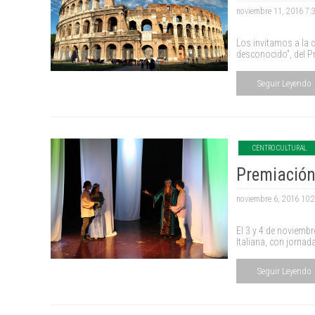
noviembre 11, 2016 7:
Los invitamos a la 
desconocido”, del P
Seguir Leyendo
CENTRO CULTURAL
Premiación
noviembre 6, 2016 10:
El 3 y 4 de noviembr
Italiana, con jorna
Seguir Leyendo