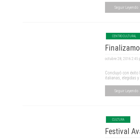
Seguir Leyendo
CENTRO CULTURAL
Finalizamos
octubre 28, 2016 2:45
Concluyó con éxito l
italianas, elegidas 
Seguir Leyendo
CULTURA
Festival Av