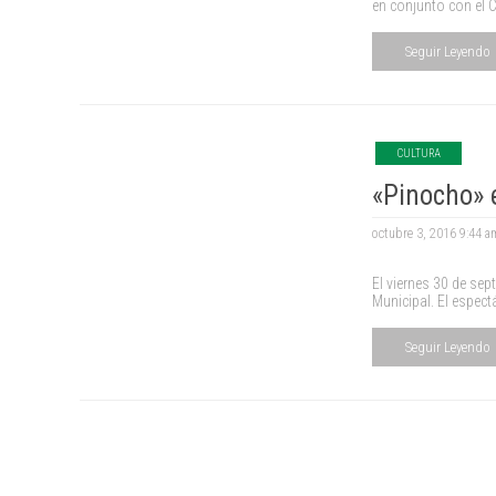
en conjunto con el Ce
Seguir Leyendo
CULTURA
«Pinocho» 
octubre 3, 2016 9:44 
El viernes 30 de sep
Municipal. El espectá
Seguir Leyendo