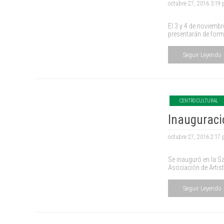
octubre 27, 2016 3:19
El 3 y 4 de noviembre
presentarán de form
Seguir Leyendo
CENTRO CULTURAL
Inauguraci
octubre 27, 2016 2:17
Se inauguró en la Sa
Asociación de Artist
Seguir Leyendo