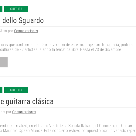
CULTURA
a dello Sguardo
33 am por
Comunicaciones
.
sticas que conforman la décima versión de este montaje son: fotografía, pintura, g
culturas de 32 artistas, siendo la temática libre. Hasta el 23 de diciembre.
CULTURA
e guitarra clásica
0 am por
Comunicaciones
.
embre se realizó, en el Teatro Verdi de La Scuola Italiana, el Concierto de Guitarra
o Mauricio Opazo Muñoz. Este concierto estuvo compuesto por un variado repert