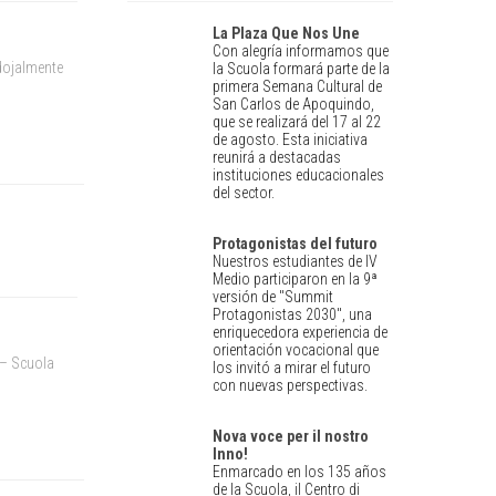
La Plaza Que Nos Une
Con alegría informamos que
dojalmente
la Scuola formará parte de la
primera Semana Cultural de
San Carlos de Apoquindo,
que se realizará del 17 al 22
de agosto. Esta iniciativa
reunirá a destacadas
instituciones educacionales
del sector.
Protagonistas del futuro
Nuestros estudiantes de IV
Medio participaron en la 9ª
versión de "Summit
Protagonistas 2030", una
enriquecedora experiencia de
orientación vocacional que
C – Scuola
los invitó a mirar el futuro
con nuevas perspectivas.
Nova voce per il nostro
Inno!
Enmarcado en los 135 años
de la Scuola, il Centro di