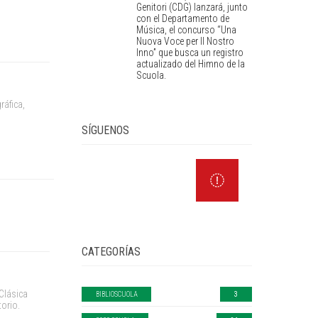
Genitori (CDG) lanzará, junto
con el Departamento de
Música, el concurso “Una
Nuova Voce per Il Nostro
Inno” que busca un registro
actualizado del Himno de la
Scuola.
ráfica,
SÍGUENOS
CATEGORÍAS
 Clásica
BIBLIOSCUOLA
3
orio.