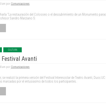
30 am por
Comunicaciones
.
charla “La restauración del Colosseo o el descubrimiento de un Monumento para
rofesor Sandro Marziano S.
CULTURA
 Festival Avanti
28 am por
Comunicaciones
.
e, se realizó la primera versión del Festival Interescolar de Teatro Avanti, Duoc U
das marcadas por el entusiasmo de todos los participantes.