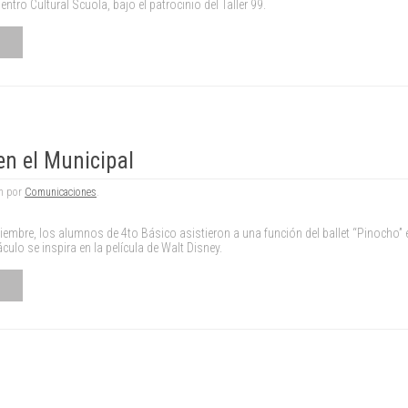
ntro Cultural Scuola, bajo el patrocinio del Taller 99.
en el Municipal
am por
Comunicaciones
.
tiembre, los alumnos de 4to Básico asistieron a una función del ballet “Pinocho” e
culo se inspira en la película de Walt Disney.