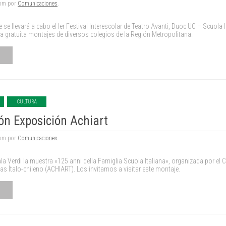
 pm por
Comunicaciones
.
 se llevará a cabo el Ier Festival Interescolar de Teatro Avanti, Duoc UC – Scuola I
a gratuita montajes de diversos colegios de la Región Metropolitana.
CULTURA
ón Exposición Achiart
 pm por
Comunicaciones
.
la Verdi la muestra «125 anni della Famiglia Scuola Italiana», organizada por el C
as Ítalo-chileno (ACHIART). Los invitamos a visitar este montaje.