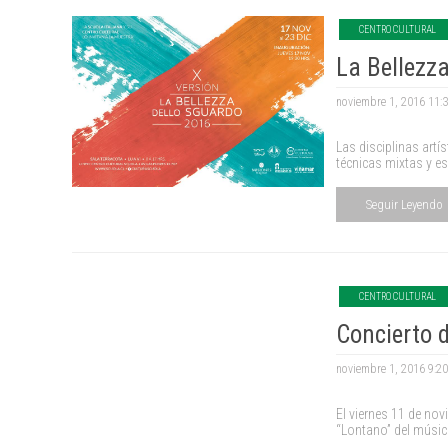
CENTRO CULTURAL
La Bellezz
noviembre 1, 2016 11:
Las disciplinas artí
técnicas mixtas y es
Seguir Leyendo
CENTRO CULTURAL
Concierto d
noviembre 1, 2016 9:2
El viernes 11 de novi
“Lontano” del músic