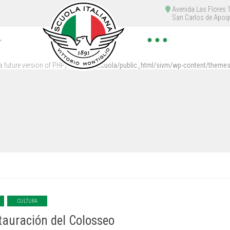
Avenida Las Flores
San Carlos de Apoq
● ● ●
 a future version of PHP) in
/home/scuola/public_html/sivm/wp-content/themes
CULTURA
tauración del Colosseo