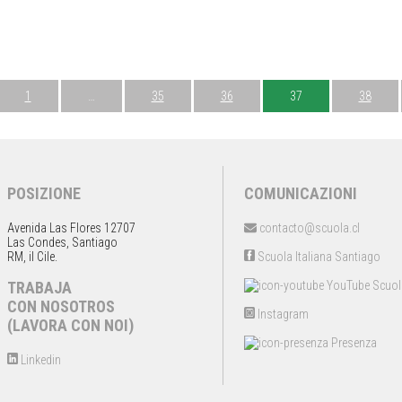
1
…
35
36
37
38
POSIZIONE
COMUNICAZIONI
Avenida Las Flores 12707
contacto@scuola.cl
Las Condes, Santiago
RM, il Cile.
Scuola Italiana Santiago
TRABAJA
YouTube Scuol
CON NOSOTROS
Instagram
(LAVORA CON NOI)
Presenza
Linkedin