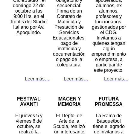
“CicleStadio”, el
obligatorio y
apoderados,
domingo 22 de
secuencial:
alumnos, ex
octubre a las
Firma de un
alumnos,
9:00 Hrs. en el
Contrato de
profesores y
frontis del Stadio
Matrícula y
funcionarios,
Italiano por Av.
Prestación de
gestionados por
Apoquindo.
Servicios
el CDG.
Educacionales,
Invitamos a
pago de
quienes tengan
matrícula y
algún
documentación
emprendimiento
o pago de la
o empresa, a
colegiatura.
participar de
este proyecto.
Leer más…
Leer más…
Leer más…
FESTIVAL
IMAGEN Y
FUTURA
AVANTI
MEMORIA
PROMESSA
El jueves 5 y
El Depto. de
La Rama de
viernes 6 de
Arte de la
Básquetbol
octubre, se
Scuola, realizó
tiene el agrado
realizó la
un interesante
de invitarlos a