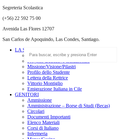
Segreteria Scolastica
(+56) 22 592 75 00
Avenida Las Flores 12707
San Carlos de Apoquindo, Las Condes, Santiago.
LA SCUOLA
Scuola Paritaria
Progetto Educativo Istituzionale
Missione/Visione/Pilastri
Profilo dello Studente
Lettera della Rettrice
Vittorio Montiglio
Emigrazione Italiana in Cile
GENITORI
Ammissione
Amministrazione – Borse di Studi (Becas)
Circolari
Documenti Importanti
Elenco Materiali
Corsi di Italiano
Infermeria