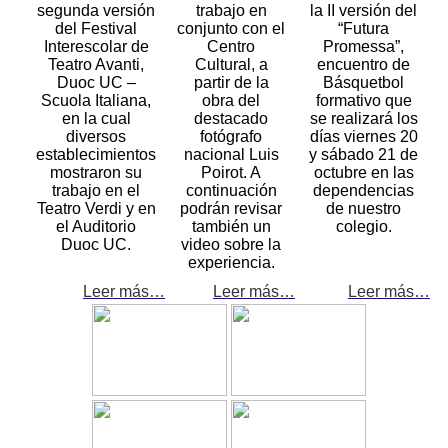
segunda versión
trabajo en
la II versión del
del Festival
conjunto con el
“Futura
Interescolar de
Centro
Promessa”,
Teatro Avanti,
Cultural, a
encuentro de
Duoc UC –
partir de la
Básquetbol
Scuola Italiana,
obra del
formativo que
en la cual
destacado
se realizará los
diversos
fotógrafo
días viernes 20
establecimientos
nacional Luis
y sábado 21 de
mostraron su
Poirot. A
octubre en las
trabajo en el
continuación
dependencias
Teatro Verdi y en
podrán revisar
de nuestro
el Auditorio
también un
colegio.
Duoc UC.
video sobre la
experiencia.
Leer más…
Leer más…
Leer más…