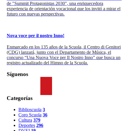
de "Summit Protagonistas 2030", una enriquecedora
experiencia de orientación vocacional que los invitó a mirar el
futuro con nuevas perspectivas.
Nova voce per il nostro Inno!
Enmarcado en los 135 años de la Scuola, il Centro di Genitori
(CDG) lanzará, junto con el Departamento de Música, el
concurso “Una Nuova Voce per Il Nostro Inno” que busca un
registro actualizado del Himno de la Scuola.
Síguenos
Categorías
Biblioscuola
3
Coro Scuola
36
Cultura
379
Deportes
296
DVEI
19