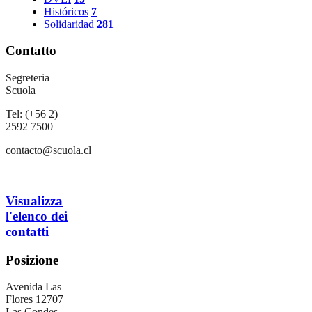
Históricos
7
Solidaridad
281
Contatto
Segreteria
Scuola
Tel: (+56 2)
2592 7500
contacto@scuola.cl
Visualizza
l'elenco dei
contatti
Posizione
Avenida Las
Flores 12707
Las Condes,