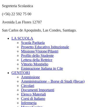
Segreteria Scolastica
(+56) 22 592 75 00
Avenida Las Flores 12707
San Carlos de Apoquindo, Las Condes, Santiago.
LA SCUOLA
Scuola Paritaria
Progetto Educativo Istituzionale
Missione/Visione/Pilastri
Profilo dello Studente
Lettera della Rettrice
Vittorio Montiglio
Emigrazione Italiana in Cile
GENITORI
Ammissione
Amministrazione – Borse di Studi (Becas)
Circolari
Documenti Importanti
Elenco Materiali
Corsi di Italiano
Infermeria