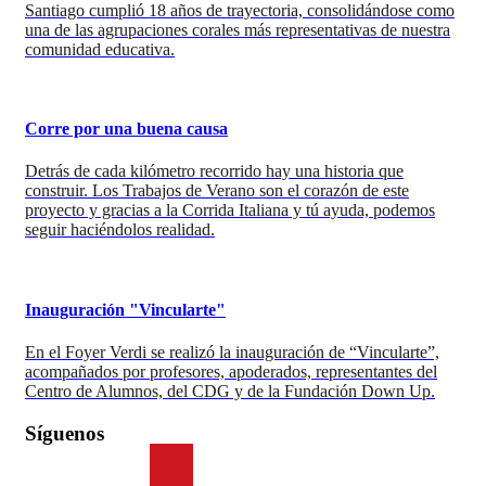
Santiago cumplió 18 años de trayectoria, consolidándose como
una de las agrupaciones corales más representativas de nuestra
comunidad educativa.
Corre por una buena causa
Detrás de cada kilómetro recorrido hay una historia que
construir. Los Trabajos de Verano son el corazón de este
proyecto y gracias a la Corrida Italiana y tú ayuda, podemos
seguir haciéndolos realidad.
Inauguración "Vincularte"
En el Foyer Verdi se realizó la inauguración de “Vincularte”,
acompañados por profesores, apoderados, representantes del
Centro de Alumnos, del CDG y de la Fundación Down Up.
Síguenos