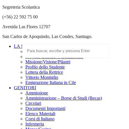
Segreteria Scolastica
(+56) 22 592 75 00
Avenida Las Flores 12707
San Carlos de Apoquindo, Las Condes, Santiago.
LA SCUOLA
Scuola Paritaria
Progetto Educativo Istituzionale
Missione/Visione/Pilastri
Profilo dello Studente
Lettera della Rettrice
Vittorio Montiglio
Emigrazione Italiana in Cile
GENITORI
Ammissione
Amministrazione – Borse di Studi (Becas)
Circolari
Documenti Importanti
Elenco Materiali
Corsi di Italiano
Infermeria