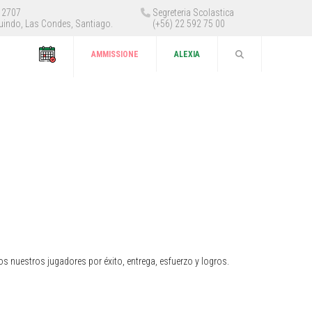
 12707
Segreteria Scolastica
uindo, Las Condes, Santiago.
(+56) 22 592 75 00
AMMISSIONE
ALEXIA
os nuestros jugadores por éxito, entrega, esfuerzo y logros.