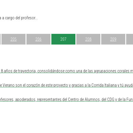
 a cargo del profesor...
205
206
207
208
209
18 años de trayectoria, consolidándose como una de las agrupaciones corales m
de Verano son el corazón de este proyecto y gracias a la Corrida Italiana y tú ay
profesores, apoderados, representantes del Centro de Alumnos, del CDG y de la F