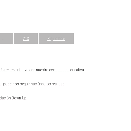
…
213
Siguiente »
ás representativas de nuestra comunidad educativa.
uda, podemos seguir haciéndolos realidad.
undación Down Up.