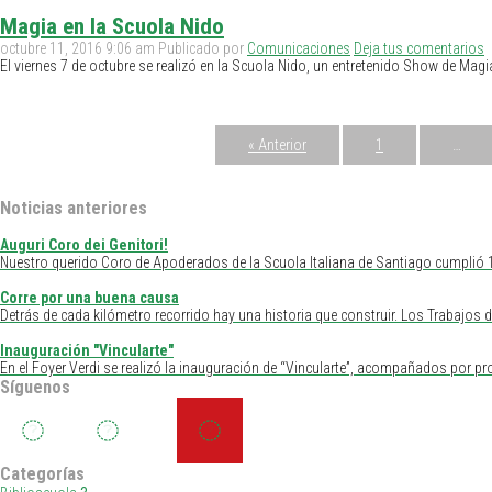
Magia en la Scuola Nido
octubre 11, 2016 9:06 am
Publicado por
Comunicaciones
Deja tus comentarios
El viernes 7 de octubre se realizó en la Scuola Nido, un entretenido Show de Magia
« Anterior
1
…
Noticias anteriores
Auguri Coro dei Genitori!
Nuestro querido Coro de Apoderados de la Scuola Italiana de Santiago cumplió 
Corre por una buena causa
Detrás de cada kilómetro recorrido hay una historia que construir. Los Trabajos 
Inauguración "Vincularte"
En el Foyer Verdi se realizó la inauguración de “Vincularte”, acompañados por 
Síguenos
Categorías