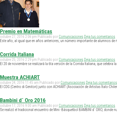
Premio en Matemáticas
octubre 27, 2016 2:06 pm
Publicado por
Comunicaciones
Deja tus comentarios
Este año, al igual que en años anteriores, un número importante de alumnos de 
Corrida Italiana
octubre 25, 2016 2:29 pm
Publicado por
Comunicaciones
Deja tus comentarios
El 20 de noviembre se realizará la 6ta versión de la Corrida Italiana, que celebra 
Muestra ACHIART
octubre 24, 2016 11:45 am
Publicado por
Comunicaciones
Deja tus comentarios
El CDG (Centro di Genitori) junto con ACHIART (Asociación de Artistas Ítalo-Chile
Bambini d´ Oro 2016
octubre 17, 2016 9:00 am
Publicado por
Comunicaciones
Deja tus comentarios
Se realizó el tradicional encuentro de Mini -Básquetbol BAMBINI d´ ORO, donde n