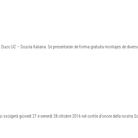
nti, Duoc UC – Scuola Italiana. Se presentarán de forma gratuita montajes de diver
era si svolgerà giovedì 27 e venerdì 28 ottobre 2016 nel cortile d’onore della nostra S