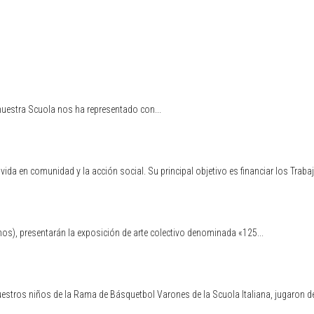
nuestra Scuola nos ha representado con...
la vida en comunidad y la acción social. Su principal objetivo es financiar los Tra
nos), presentarán la exposición de arte colectivo denominada «125...
uestros niños de la Rama de Básquetbol Varones de la Scuola Italiana, jugaron d