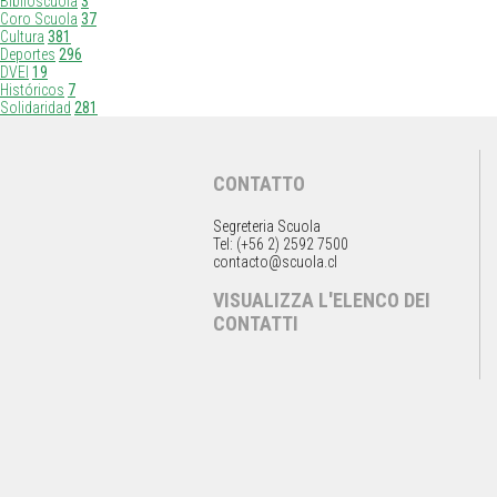
Biblioscuola
3
Coro Scuola
37
Cultura
381
Deportes
296
DVEI
19
Históricos
7
Solidaridad
281
CONTATTO
Segreteria Scuola
Tel: (+56 2) 2592 7500
contacto@scuola.cl
VISUALIZZA L'ELENCO DEI
CONTATTI