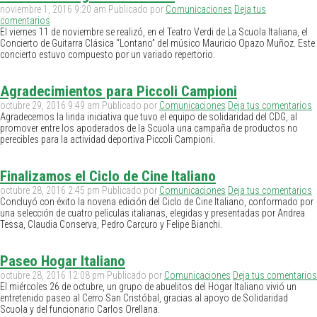
noviembre 1, 2016 9:20 am
Publicado por
Comunicaciones
Deja tus
comentarios
El viernes 11 de noviembre se realizó, en el Teatro Verdi de La Scuola Italiana, el
Concierto de Guitarra Clásica “Lontano” del músico Mauricio Opazo Muñoz. Este
concierto estuvo compuesto por un variado repertorio.
Agradecimientos para Piccoli Campioni
octubre 29, 2016 9:49 am
Publicado por
Comunicaciones
Deja tus comentarios
Agradecemos la linda iniciativa que tuvo el equipo de solidaridad del CDG, al
promover entre los apoderados de la Scuola una campaña de productos no
perecibles para la actividad deportiva Piccoli Campioni.
Finalizamos el Ciclo de Cine Italiano
octubre 28, 2016 2:45 pm
Publicado por
Comunicaciones
Deja tus comentarios
Concluyó con éxito la novena edición del Ciclo de Cine Italiano, conformado por
una selección de cuatro películas italianas, elegidas y presentadas por Andrea
Tessa, Claudia Conserva, Pedro Carcuro y Felipe Bianchi.
Paseo Hogar Italiano
octubre 28, 2016 12:08 pm
Publicado por
Comunicaciones
Deja tus comentarios
El miércoles 26 de octubre, un grupo de abuelitos del Hogar Italiano vivió un
entretenido paseo al Cerro San Cristóbal, gracias al apoyo de Solidaridad
Scuola y del funcionario Carlos Orellana.