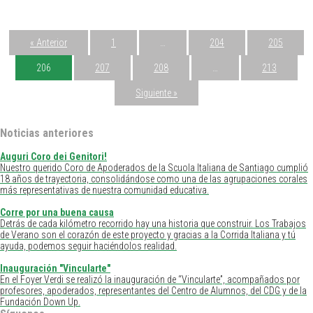
« Anterior
1
…
204
205
206
207
208
…
213
Siguiente »
Noticias anteriores
Auguri Coro dei Genitori!
Nuestro querido Coro de Apoderados de la Scuola Italiana de Santiago cumplió
18 años de trayectoria, consolidándose como una de las agrupaciones corales
más representativas de nuestra comunidad educativa.
Corre por una buena causa
Detrás de cada kilómetro recorrido hay una historia que construir. Los Trabajos
de Verano son el corazón de este proyecto y gracias a la Corrida Italiana y tú
ayuda, podemos seguir haciéndolos realidad.
Inauguración "Vincularte"
En el Foyer Verdi se realizó la inauguración de “Vincularte”, acompañados por
profesores, apoderados, representantes del Centro de Alumnos, del CDG y de la
Fundación Down Up.