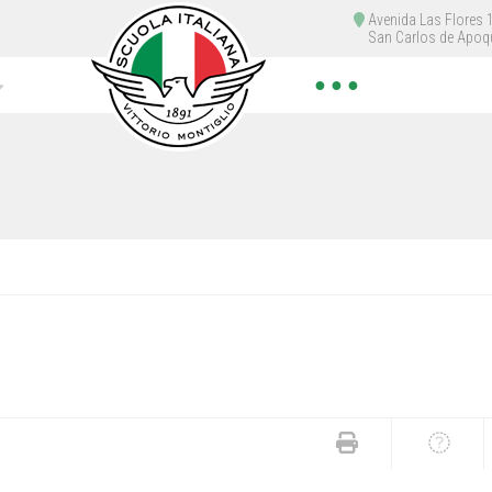
Avenida Las Flores
San Carlos de Apoq
● ● ●