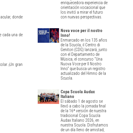
enriquecedora experiencia de
orientación vocacional que
los invitó a mirar el futuro
tacular, donde
con nuevas perspectivas.
Nova voce per il nostro
de cada una de
Inno!
Enmarcado en los 135 años
de la Scuola, il Centro di
Genitori (CDG) lanzará, junto
con el Departamento de
Música, el concurso “Una
Nuova Voce per Il Nostro
olar. ¡Un gran
Inno” que busca un registro
actualizado del Himno de la
Scuola.
Copa Scuola Audax
Italiano
El sábado 1 de agosto se
llevó a cabo la jornada final
de la 16ª versión de nuestra
tradicional Copa Scuola
Audax Italiano 2026, en
nuestra Scuola. Disfrutamos
de un día lleno de amistad,