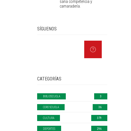
sana competencia y
camaradería.
SÍGUENOS
CATEGORÍAS
BIBLIOSCUOLA
3
CORO SCUOLA
36
CULTURA
379
DEPORTES
296