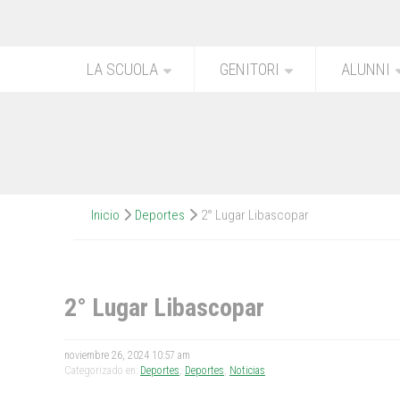
LA SCUOLA
GENITORI
ALUNNI
Inicio
Deportes
2° Lugar Libascopar
2° Lugar Libascopar
noviembre 26, 2024 10:57 am
Categorizado en:
Deportes
,
Deportes
,
Noticias