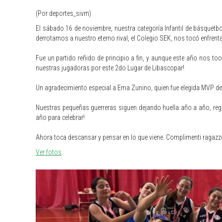
(Por deportes_sivm)
El sábado 16 de noviembre, nuestra categoría Infantil de básquetbo
derrotamos a nuestro eterno rival, el Colegio SEK, nos tocó enfrenta
Fue un partido reñido de principio a fin, y aunque este año nos to
nuestras jugadoras por este 2do Lugar de Libascopar!
Un agradecimiento especial a Ema Zunino, quien fue elegida MVP de l
Nuestras pequeñas guerreras siguen dejando huella año a año, rega
año para celebrar!
Ahora toca descansar y pensar en lo que viene. Complimenti ragazz
Ver fotos