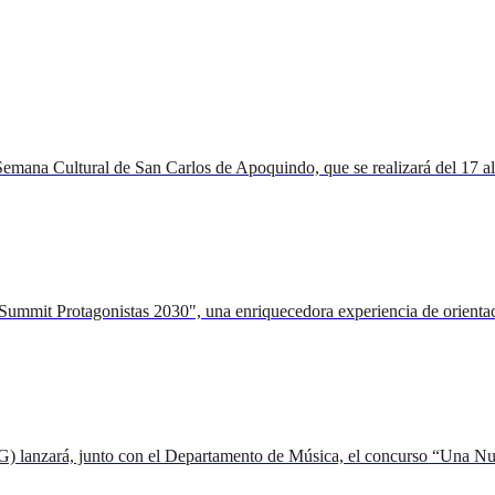
mana Cultural de San Carlos de Apoquindo, que se realizará del 17 al 22
"Summit Protagonistas 2030", una enriquecedora experiencia de orientac
G) lanzará, junto con el Departamento de Música, el concurso “Una Nuo