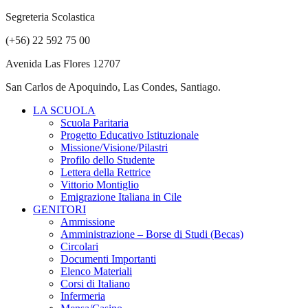
Segreteria Scolastica
(+56) 22 592 75 00
Avenida Las Flores 12707
San Carlos de Apoquindo, Las Condes, Santiago.
LA SCUOLA
Scuola Paritaria
Progetto Educativo Istituzionale
Missione/Visione/Pilastri
Profilo dello Studente
Lettera della Rettrice
Vittorio Montiglio
Emigrazione Italiana in Cile
GENITORI
Ammissione
Amministrazione – Borse di Studi (Becas)
Circolari
Documenti Importanti
Elenco Materiali
Corsi di Italiano
Infermeria