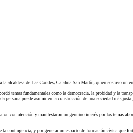
a a la alcaldesa de Las Condes, Catalina San Martín, quien sostuvo un 
ordó temas fundamentales como la democracia, la probidad y la transpar
da persona puede asumir en la construcción de una sociedad más justa y 
aron con atención y manifestaron un genuino interés por los temas abord
la contingencia, y por generar un espacio de formación cívica que fortal