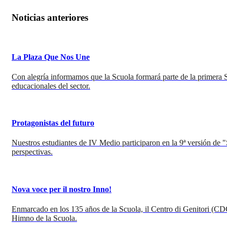
Noticias anteriores
La Plaza Que Nos Une
Con alegría informamos que la Scuola formará parte de la primera Se
educacionales del sector.
Protagonistas del futuro
Nuestros estudiantes de IV Medio participaron en la 9ª versión de 
perspectivas.
Nova voce per il nostro Inno!
Enmarcado en los 135 años de la Scuola, il Centro di Genitori (CD
Himno de la Scuola.