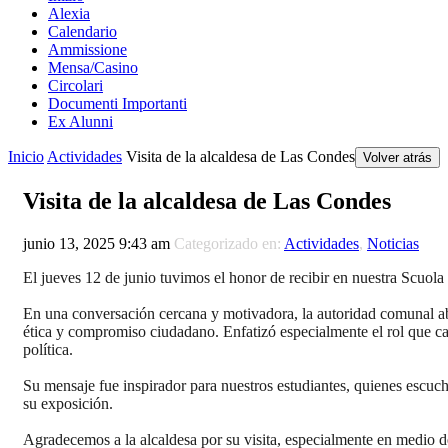
Alexia
Calendario
Ammissione
Mensa/Casino
Circolari
Documenti Importanti
Ex Alunni
Inicio
Actividades
Visita de la alcaldesa de Las Condes
Volver atrás
Visita de la alcaldesa de Las Condes
junio 13, 2025 9:43 am
Categorizado en:
Actividades
,
Noticias
El jueves 12 de junio tuvimos el honor de recibir en nuestra Scuol
En una conversación cercana y motivadora, la autoridad comunal ab
ética y compromiso ciudadano. Enfatizó especialmente el rol que ca
política.
Su mensaje fue inspirador para nuestros estudiantes, quienes escuch
su exposición.
Agradecemos a la alcaldesa por su visita, especialmente en medio de 