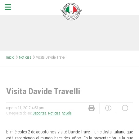
Inicio
Noticias
Visita Davide Travelli
Visita Davide Travelli
agosto 11, 2017 4:53 pm
Categorizado en:
Deportes
,
Noticias
,
Scuola
El miércoles 2 de agosto nos visitó Davide Travelli, un ciclista italiano que
está recorriendo el mundo hace dos años. En la presentación, a la que