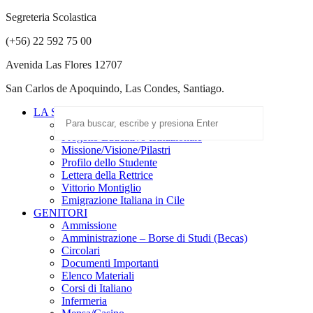
Segreteria Scolastica
(+56) 22 592 75 00
Avenida Las Flores 12707
San Carlos de Apoquindo, Las Condes, Santiago.
LA SCUOLA
Scuola Paritaria
Progetto Educativo Istituzionale
Missione/Visione/Pilastri
Profilo dello Studente
Lettera della Rettrice
Vittorio Montiglio
Emigrazione Italiana in Cile
GENITORI
Ammissione
Amministrazione – Borse di Studi (Becas)
Circolari
Documenti Importanti
Elenco Materiali
Corsi di Italiano
Infermeria