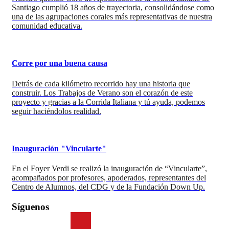
Santiago cumplió 18 años de trayectoria, consolidándose como
una de las agrupaciones corales más representativas de nuestra
comunidad educativa.
Corre por una buena causa
Detrás de cada kilómetro recorrido hay una historia que
construir. Los Trabajos de Verano son el corazón de este
proyecto y gracias a la Corrida Italiana y tú ayuda, podemos
seguir haciéndolos realidad.
Inauguración "Vincularte"
En el Foyer Verdi se realizó la inauguración de “Vincularte”,
acompañados por profesores, apoderados, representantes del
Centro de Alumnos, del CDG y de la Fundación Down Up.
Síguenos