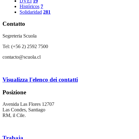
DVEI
19
Históricos
7
Solidaridad
281
Contatto
Segreteria Scuola
Tel: (+56 2) 2592 7500
contacto@scuola.cl
Visualizza l'elenco dei contatti
Posizione
Avenida Las Flores 12707
Las Condes, Santiago
RM, il Cile.
Trabaja