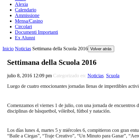
Alexia
Calendario
Ammissione
Mensa/Casino
Circolari
Documenti Importanti
Ex Alunni
Inicio
Noticias
Settimana della Scuola 2016
Volver atrás
Settimana della Scuola 2016
julio 8, 2016 12:09 pm
Categorizado en:
Noticias
,
Scuola
Luego de cuatro emocionantes jornadas llenas de imperdibles activ
Comenzamos el viernes 1 de julio, con una jornada de encuentros dep
disciplinas de básquetbol, vóleibol, fútbol y natación.
Los días lunes 4, martes 5 y miércoles 6, compitieron con gran ent
“Baile a Ciegas”, “Traje Creativo”, “Un Minuto para Ganar”, “Aerób