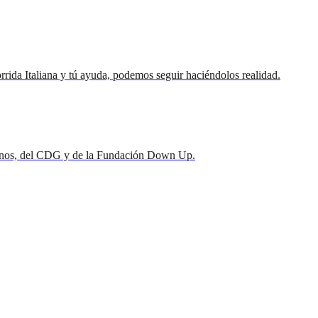
rrida Italiana y tú ayuda, podemos seguir haciéndolos realidad.
lumnos, del CDG y de la Fundación Down Up.