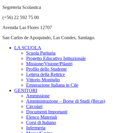
Segreteria Scolastica
(+56) 22 592 75 00
Avenida Las Flores 12707
San Carlos de Apoquindo, Las Condes, Santiago.
LA SCUOLA
Scuola Paritaria
Progetto Educativo Istituzionale
Missione/Visione/Pilastri
Profilo dello Studente
Lettera della Rettrice
Vittorio Montiglio
Emigrazione Italiana in Cile
GENITORI
Ammissione
Amministrazione – Borse di Studi (Becas)
Circolari
Documenti Importanti
Elenco Materiali
Corsi di Italiano
Infermeria