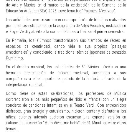
de Arte y Música en el marco de la celebración de la Semana de la
Educación Artística (SEA) 2026, cuyo lema fue “Paisajes Afectivos”.
Las actividades comenzaron con una exposición de trabajos realizados
por nuestros estudiantes en la asignatura de Artes Visuales, instalada en
el Foyer Verdi y abierta a la comunidad hasta finalizar el primer semestre.
En Primaria, los alumnos transformaron sus tiempos de recreo en
espacios de creatividad, dando vida a sus propios “paisajes
emocionales” y conociendo la tradicional técnica japonesa de trenzado
Kumihimo.
En el ámbito musical, los estudiantes de 6° Básico ofrecieron una
hermosa presentación de música medieval, acercando a sus
compañeros a este importante período de la historia a través de la
interpretación musical.
Como cierre de estas celebraciones, los profesores de Música
sorprendieron a los más pequeños de Nido e Infanzia con un alegre
concierto de canciones infantiles en el Teatro Verdi. Con entretenidos
disfraces, gran energía y entusiasmo, hicieron cantar y disfrutar a los
niños, quienes además pudieron escuchar una especial versión en
italiano de la canción “Mi muñeca me habló” de 31 Minutos, entre otros
temas.