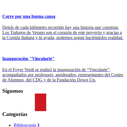
Corre por una buena causa
Detrás de cada kilómetro recorrido hay una historia que construir.
Los Trabajos de Verano son el corazón de este proyecto y gracias a
la Corrida Italiana y tú ayuda, podemos seguir haciéndolos realidad.
Inauguración "Vincularte"
En el Foyer Verdi se realizó la inauguración de “Vincularte”,
acompañados por profesores, apoderados, representantes del Centro
de Alumnos, del CDG y de la Fundación Down Up.
Síguenos
Categorías
Biblioscuola
3