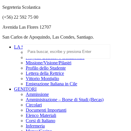
Segreteria Scolastica
(+56) 22 592 75 00
Avenida Las Flores 12707
San Carlos de Apoquindo, Las Condes, Santiago.
LA SCUOLA
Scuola Paritaria
Progetto Educativo Istituzionale
Missione/Visione/Pilastri
Profilo dello Studente
Lettera della Rettrice
Vittorio Montiglio
Emigrazione Italiana in Cile
GENITORI
Ammissione
Amministrazione – Borse di Studi (Becas)
Circolari
Documenti Importanti
Elenco Materiali
Corsi di Italiano
Infermeria