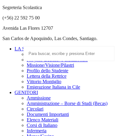
Segreteria Scolastica
(+56) 22 592 75 00
Avenida Las Flores 12707
San Carlos de Apoquindo, Las Condes, Santiago.
LA SCUOLA
Scuola Paritaria
Progetto Educativo Istituzionale
Missione/Visione/Pilastri
Profilo dello Studente
Lettera della Rettrice
Vittorio Montiglio
Emigrazione Italiana in Cile
GENITORI
Ammissione
Amministrazione – Borse di Studi (Becas)
Circolari
Documenti Importanti
Elenco Materiali
Corsi di Italiano
Infermeria