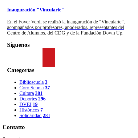
Inauguración "Vincularte"
En el Foyer Verdi se realizó la inauguración de “Vincularte”,
acompañados por profesores, apoderados, representantes del
Centro de Alumnos, del CDG y de la Fundación Down Up.
Síguenos
Categorías
Biblioscuola
3
Coro Scuola
37
Cultura
381
Deportes
296
DVEI
19
Históricos
7
Solidaridad
281
Contatto