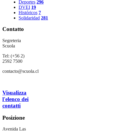
Deportes
296
DVEI
19
Históricos
7
Solidaridad
281
Contatto
Segreteria
Scuola
Tel: (+56 2)
2592 7500
contacto@scuola.cl
Visualizza
l'elenco dei
contatti
Posizione
Avenida Las