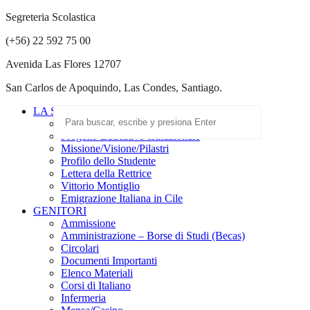
Segreteria Scolastica
(+56) 22 592 75 00
Avenida Las Flores 12707
San Carlos de Apoquindo, Las Condes, Santiago.
LA SCUOLA
Scuola Paritaria
Progetto Educativo Istituzionale
Missione/Visione/Pilastri
Profilo dello Studente
Lettera della Rettrice
Vittorio Montiglio
Emigrazione Italiana in Cile
GENITORI
Ammissione
Amministrazione – Borse di Studi (Becas)
Circolari
Documenti Importanti
Elenco Materiali
Corsi di Italiano
Infermeria