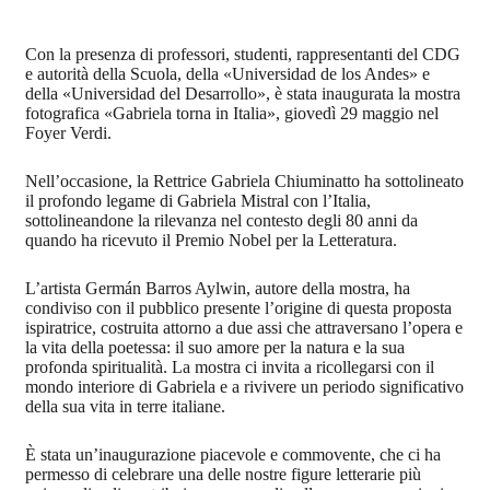
Con la presenza di professori, studenti, rappresentanti del CDG
e autorità della Scuola, della «Universidad de los Andes» e
della «Universidad del Desarrollo», è stata inaugurata la mostra
fotografica «Gabriela torna in Italia», giovedì 29 maggio nel
Foyer Verdi.
Nell’occasione, la Rettrice Gabriela Chiuminatto ha sottolineato
il profondo legame di Gabriela Mistral con l’Italia,
sottolineandone la rilevanza nel contesto degli 80 anni da
quando ha ricevuto il Premio Nobel per la Letteratura.
L’artista Germán Barros Aylwin, autore della mostra, ha
condiviso con il pubblico presente l’origine di questa proposta
ispiratrice, costruita attorno a due assi che attraversano l’opera e
la vita della poetessa: il suo amore per la natura e la sua
profonda spiritualità. La mostra ci invita a ricollegarsi con il
mondo interiore di Gabriela e a rivivere un periodo significativo
della sua vita in terre italiane.
È stata un’inaugurazione piacevole e commovente, che ci ha
permesso di celebrare una delle nostre figure letterarie più