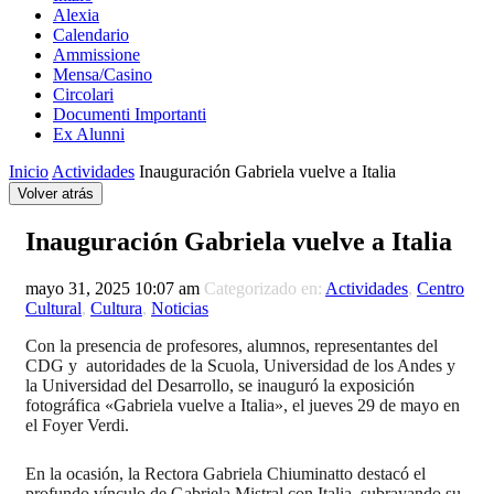
Alexia
Calendario
Ammissione
Mensa/Casino
Circolari
Documenti Importanti
Ex Alunni
Inicio
Actividades
Inauguración Gabriela vuelve a Italia
Volver atrás
Inauguración Gabriela vuelve a Italia
mayo 31, 2025 10:07 am
Categorizado en:
Actividades
,
Centro
Cultural
,
Cultura
,
Noticias
Con la presencia de profesores, alumnos, representantes del
CDG y autoridades de la Scuola, Universidad de los Andes y
la Universidad del Desarrollo, se inauguró la exposición
fotográfica «Gabriela vuelve a Italia», el jueves 29 de mayo en
el Foyer Verdi.
En la ocasión, la Rectora Gabriela Chiuminatto destacó el
profundo vínculo de Gabriela Mistral con Italia, subrayando su