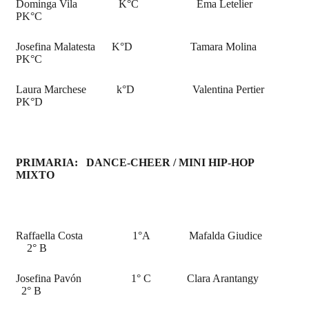
Dominga Vila K°C Ema Letelier
PK°C
Josefina Malatesta K°D Tamara Molina
PK°C
Laura Marchese k°D Valentina Pertier
PK°D
PRIMARIA: DANCE-CHEER / MINI HIP-HOP
MIXTO
Raffaella Costa 1°A Mafalda Giudice
2° B
Josefina Pavón 1° C Clara Arantangy
2° B