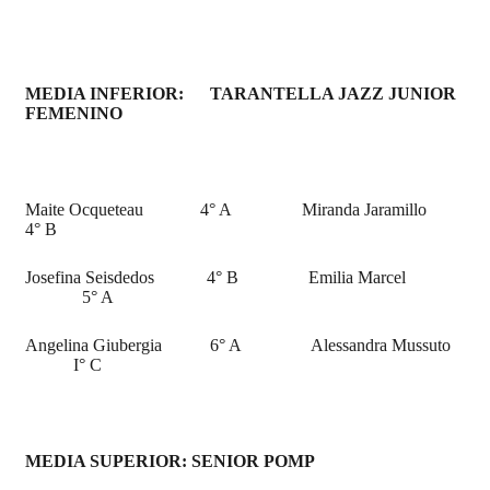
MEDIA INFERIOR: TARANTELLA JAZZ JUNIOR
FEMENINO
Maite Ocqueteau 4° A Miranda Jaramillo
4° B
Josefina Seisdedos 4° B Emilia Marcel
5° A
Angelina Giubergia 6° A Alessandra Mussuto
I° C
MEDIA SUPERIOR: SENIOR POMP