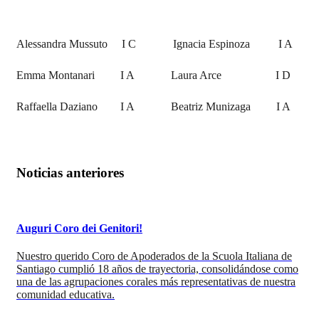
Alessandra Mussuto I C Ignacia Espinoza I A
Emma Montanari I A Laura Arce I D
Raffaella Daziano I A Beatriz Munizaga I A
Noticias anteriores
Auguri Coro dei Genitori!
Nuestro querido Coro de Apoderados de la Scuola Italiana de
Santiago cumplió 18 años de trayectoria, consolidándose como
una de las agrupaciones corales más representativas de nuestra
comunidad educativa.