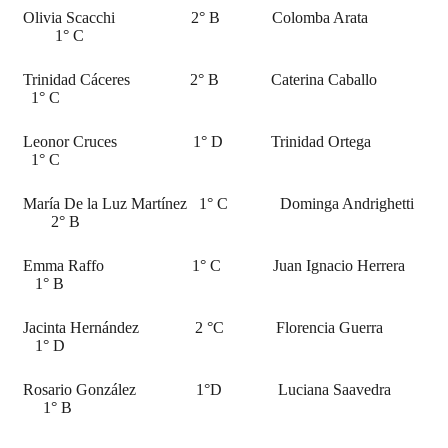
Olivia Scacchi 2° B Colomba Arata
1° C
Trinidad Cáceres 2° B Caterina Caballo
1° C
Leonor Cruces 1° D Trinidad Ortega
1° C
María De la Luz Martínez 1° C Dominga Andrighetti
2° B
Emma Raffo 1° C Juan Ignacio Herrera
1° B
Jacinta Hernández 2 °C Florencia Guerra
1° D
Rosario González 1°D Luciana Saavedra
1° B