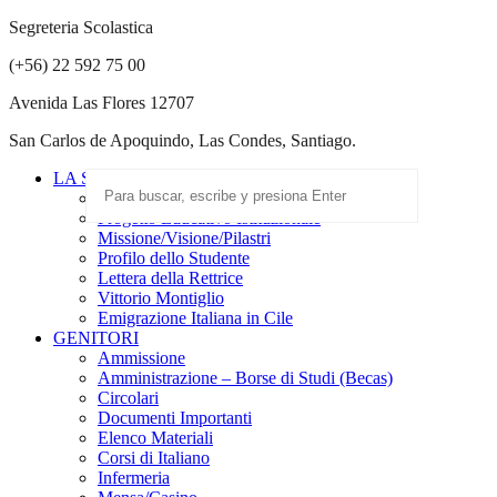
Segreteria Scolastica
(+56) 22 592 75 00
Avenida Las Flores 12707
San Carlos de Apoquindo, Las Condes, Santiago.
LA SCUOLA
Scuola Paritaria
Progetto Educativo Istituzionale
Missione/Visione/Pilastri
Profilo dello Studente
Lettera della Rettrice
Vittorio Montiglio
Emigrazione Italiana in Cile
GENITORI
Ammissione
Amministrazione – Borse di Studi (Becas)
Circolari
Documenti Importanti
Elenco Materiali
Corsi di Italiano
Infermeria