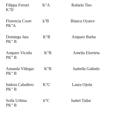
Filippa Ferrari K°A Rafaela Tiso
K°D
Florencia Court k°B Blanca Oyarce
PK°A
Dominga Jara K°B Amparo Barba
PK° B
Amparo Vicuña K°B Amelia Elorrieta
PK° B
Amanda Villegas K°B Isabella Galindo
PK° B
Isidora Caballero K°C Laura Ojeda
PK° B
Sofía Urbina k°C Isabel Tallar
PK° B