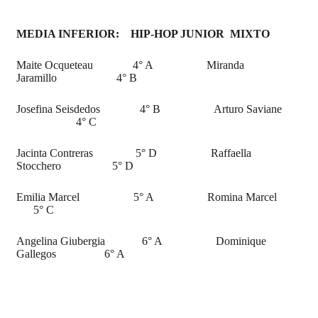
MEDIA INFERIOR: HIP-HOP JUNIOR MIXTO
Maite Ocqueteau 4° A Miranda
Jaramillo 4° B
Josefina Seisdedos 4° B Arturo Saviane
4° C
Jacinta Contreras 5° D Raffaella
Stocchero 5° D
Emilia Marcel 5° A Romina Marcel
5° C
Angelina Giubergia 6° A Dominique
Gallegos 6° A