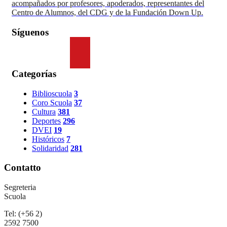
acompañados por profesores, apoderados, representantes del
Centro de Alumnos, del CDG y de la Fundación Down Up.
Síguenos
Categorías
Biblioscuola
3
Coro Scuola
37
Cultura
381
Deportes
296
DVEI
19
Históricos
7
Solidaridad
281
Contatto
Segreteria
Scuola
Tel: (+56 2)
2592 7500