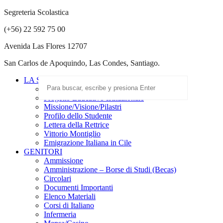
Segreteria Scolastica
(+56) 22 592 75 00
Avenida Las Flores 12707
San Carlos de Apoquindo, Las Condes, Santiago.
LA SCUOLA
Scuola Paritaria
Progetto Educativo Istituzionale
Missione/Visione/Pilastri
Profilo dello Studente
Lettera della Rettrice
Vittorio Montiglio
Emigrazione Italiana in Cile
GENITORI
Ammissione
Amministrazione – Borse di Studi (Becas)
Circolari
Documenti Importanti
Elenco Materiali
Corsi di Italiano
Infermeria