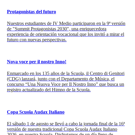
Protagonistas del futuro
Nuestros estudiantes de IV Medio participaron en la 9ª versión
de "Summit Protagonistas 2030", una enriquecedora
experiencia de orientación vocacional que los invitó a mirar el
futuro con nuevas perspectivas.
Nova voce per il nostro Inno!
Enmarcado en los 135 años de la Scuola, il Centro di Genitori
(CDG) lanzará, junto con el Departamento de Música, el
concurso “Una Nuova Voce per Il Nostro Inno” que busca un
registro actualizado del Himno de la Scuola.
Copa Scuola Audax Italiano
El sábado 1 de agosto se llevó a cabo la jornada final de la 16ª
versión de nuestra tradicional Copa Scuola Audax Italiano
2026, en nuestra Scuola. Disfrutamos de un día lleno de