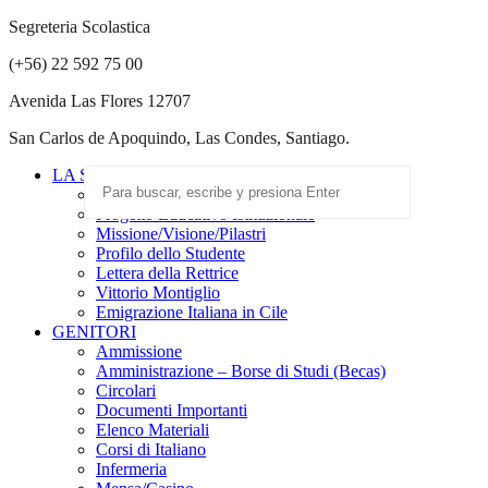
Segreteria Scolastica
(+56) 22 592 75 00
Avenida Las Flores 12707
San Carlos de Apoquindo, Las Condes, Santiago.
LA SCUOLA
Scuola Paritaria
Progetto Educativo Istituzionale
Missione/Visione/Pilastri
Profilo dello Studente
Lettera della Rettrice
Vittorio Montiglio
Emigrazione Italiana in Cile
GENITORI
Ammissione
Amministrazione – Borse di Studi (Becas)
Circolari
Documenti Importanti
Elenco Materiali
Corsi di Italiano
Infermeria