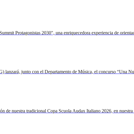
"Summit Protagonistas 2030", una enriquecedora experiencia de orientac
G) lanzará, junto con el Departamento de Música, el concurso “Una Nuo
rsión de nuestra tradicional Copa Scuola Audax Italiano 2026, en nuestr