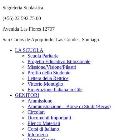
Segreteria Scolastica
(+56) 22 592 75 00
Avenida Las Flores 12707
San Carlos de Apoquindo, Las Condes, Santiago.
LA SCUOLA
Scuola Paritaria
Progetto Educativo Istituzionale
Missione/Visione/Pilastri
Profilo dello Studente
Lettera della Rettrice
Vittorio Montiglio
Emigrazione Italiana in Cile
GENITORI
Ammissione
Amministrazione – Borse di Studi (Becas)
Circolari
Documenti Importanti
Elenco Materiali
Corsi di Italiano
Infermeria