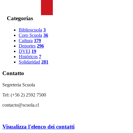
Categorías
Biblioscuola
3
Coro Scuola
36
Cultura
379
Deportes
296
DVEI
19
Históricos
7
Solidaridad
281
Contatto
Segreteria Scuola
Tel: (+56 2) 2592 7500
contacto@scuola.cl
Visualizza l'elenco dei contatti