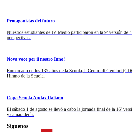
Protagonistas del futuro
Nuestros estudiantes de IV Medio participaron en la 9ª versión de 
perspectivas.
Nova voce per il nostro Inno!
Enmarcado en los 135 años de la Scuola, il Centro di Genitori (CD
Himno de la Scuola.
Copa Scuola Audax Italiano
El sábado 1 de agosto se llevó a cabo la jornada final de la 16ª ve
y camaradería.
Síguenos