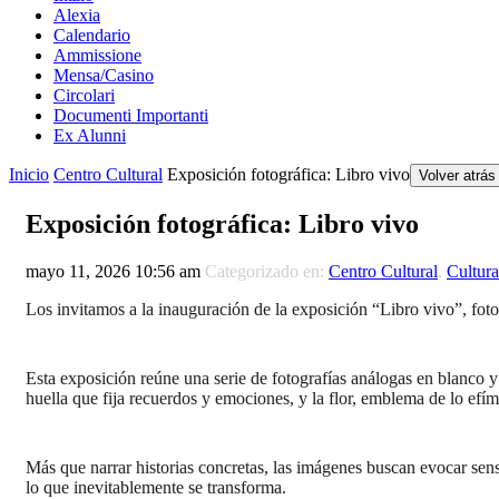
Alexia
Calendario
Ammissione
Mensa/Casino
Circolari
Documenti Importanti
Ex Alunni
Inicio
Centro Cultural
Exposición fotográfica: Libro vivo
Volver atrás
Exposición fotográfica: Libro vivo
mayo 11, 2026 10:56 am
Categorizado en:
Centro Cultural
,
Cultura
Los invitamos a la inauguración de la exposición “Libro vivo”, foto
Esta exposición reúne una serie de fotografías análogas en blanco y n
huella que fija recuerdos y emociones, y la flor, emblema de lo efíme
Más que narrar historias concretas, las imágenes buscan evocar sen
lo que inevitablemente se transforma.