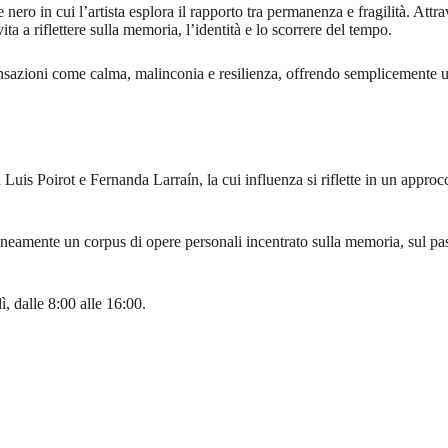
nero in cui l’artista esplora il rapporto tra permanenza e fragilità. Attr
ta a riflettere sulla memoria, l’identità e lo scorrere del tempo.
ensazioni come calma, malinconia e resilienza, offrendo semplicemente u
Luis Poirot e Fernanda Larraín, la cui influenza si riflette in un appro
amente un corpus di opere personali incentrato sulla memoria, sul pass
ì, dalle 8:00 alle 16:00.