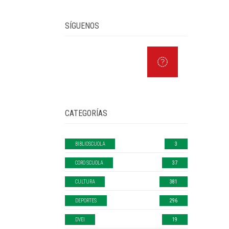
SÍGUENOS
CATEGORÍAS
BIBLIOSCUOLA
3
CORO SCUOLA
37
CULTURA
381
DEPORTES
296
DVEI
19