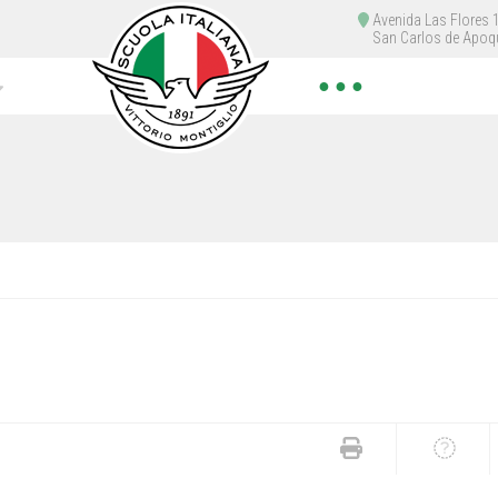
Avenida Las Flores
San Carlos de Apoq
● ● ●