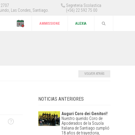
 12707
Segreteria Scolastica
uindo, Las Condes, Santiago.
(+56) 22 592 75 00
AMMISSIONE
ALEXIA
VOLVER ATRÁS
NOTICIAS ANTERIORES
Auguri Coro dei Genitori!
Nuestro querido Coro de
Apoderados de la Scuola
Italiana de Santiago cumplió
18 años de trayectoria,