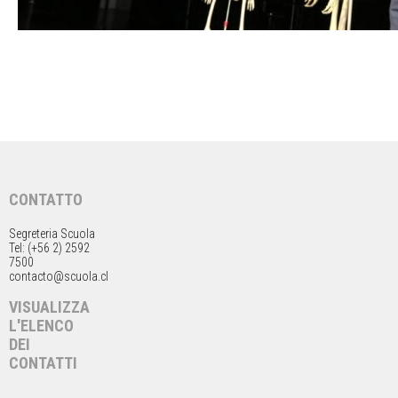
CONTATTO
Segreteria Scuola
Tel: (+56 2) 2592
7500
contacto@scuola.cl
VISUALIZZA
L'ELENCO
DEI
CONTATTI