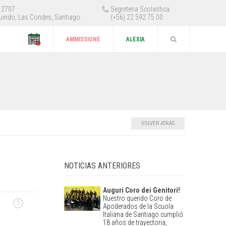
 12707
Segreteria Scolastica
uindo, Las Condes, Santiago.
(+56) 22 592 75 00
AMMISSIONE
ALEXIA
VOLVER ATRÁS
NOTICIAS ANTERIORES
Auguri Coro dei Genitori!
Nuestro querido Coro de
Apoderados de la Scuola
Italiana de Santiago cumplió
18 años de trayectoria,