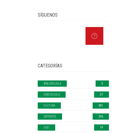
SÍGUENOS
CATEGORÍAS
BIBLIOSCUOLA
3
CORO SCUOLA
37
CULTURA
381
DEPORTES
296
DVEI
19