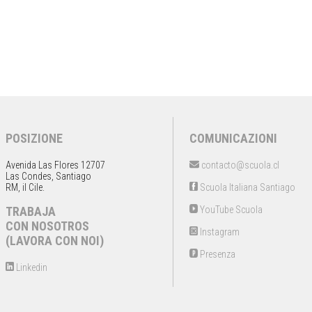
POSIZIONE
COMUNICAZIONI
Avenida Las Flores 12707
contacto@scuola.cl
Las Condes, Santiago
RM, il Cile.
Scuola Italiana Santiago
TRABAJA
YouTube Scuola
CON NOSOTROS
Instagram
(LAVORA CON NOI)
Presenza
Linkedin