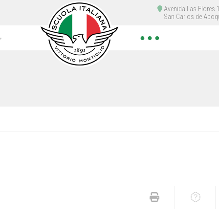
Avenida Las Flores
San Carlos de Apoq
● ● ●