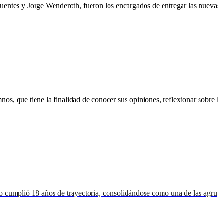
 Fuentes y Jorge Wenderoth, fueron los encargados de entregar las nuev
s, que tiene la finalidad de conocer sus opiniones, reflexionar sobre l
o cumplió 18 años de trayectoria, consolidándose como una de las agru