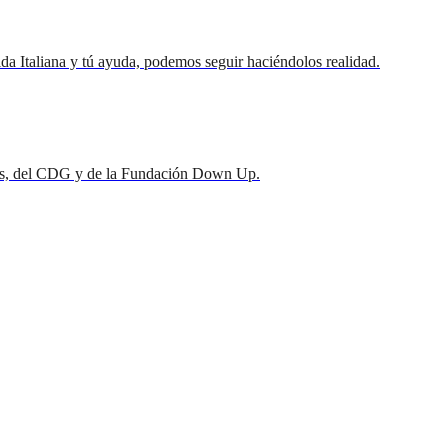
ida Italiana y tú ayuda, podemos seguir haciéndolos realidad.
mnos, del CDG y de la Fundación Down Up.