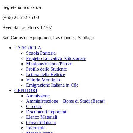
Segreteria Scolastica
(+56) 22 592 75 00
Avenida Las Flores 12707
San Carlos de Apoquindo, Las Condes, Santiago.
LA SCUOLA
Scuola Paritaria
Progetto Educativo Istituzionale
Missione/Visione/Pilastri
Profilo dello Studente
Lettera della Rettrice
Vittorio Montiglio
Emigrazione Italiana in Cile
GENITORI
Ammissione
Amministrazione – Borse di Studi (Becas)
Circolari
Documenti Importanti
Elenco Materiali
Corsi di Italiano
Infermeria