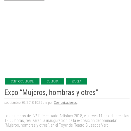
CENTRO CULTURAL
CULTURA
SCUOLA
Expo “Mujeros, hombras y otres”
septiembre 30, 2018 10:26 am por
Comunicaciones
.
Los alumnos del IVº Diferenciado Artístico 2018, el jueves 11 de octubre a las
12:00 horas, realizarán la inauguración de la exposición denominada:
“Mujeros, hombras y otres”, en el Foyer del Teatro Giuseppe Verdi.