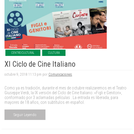
CENTRO CULTURAL
CULTURA
XI Ciclo de Cine Italiano
octubre 9, 2018 11:13 pm por
Comunicaciones
.
Como ya es tradición, durante el mes de octubre realizaremos en el Teatro
Giuseppe Verdi, la IX versión del Ciclo de Cine Italiano: «Figli e Genitori»,
conformado por 3 aclamadas películas . La entrada es liberada, para
mayores de 18 años, con subtítulos en español.
Seguir Leyendo