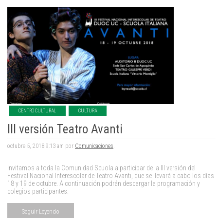
CENTRO CULTURAL
CULTURA
III versión Teatro Avanti
octubre 5, 2018 9:13 am por
Comunicaciones
.
Invitamos a toda la Comunidad Scuola a participar de la III versión del
Festival Nacional Interescolar de Teatro Avanti, que se llevará a cabo los días
18 y 19 de octubre. A continuación podrán descargar la programación y
colegios participantes.
Seguir Leyendo