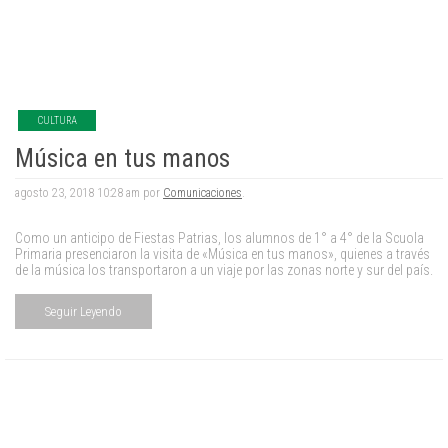
CULTURA
Música en tus manos
agosto 23, 2018 10:28 am por
Comunicaciones
.
Como un anticipo de Fiestas Patrias, los alumnos de 1° a 4° de la Scuola
Primaria presenciaron la visita de «Música en tus manos», quienes a través
de la música los transportaron a un viaje por las zonas norte y sur del país.
Seguir Leyendo