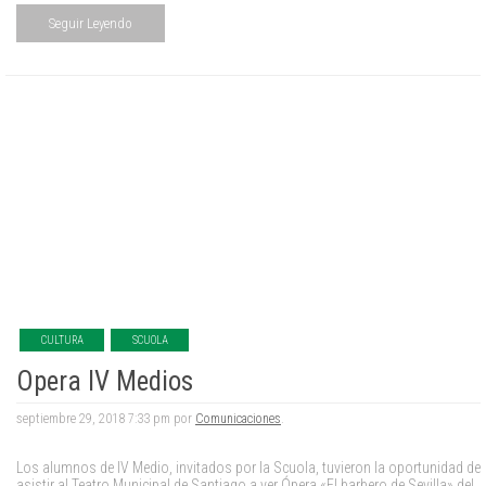
Seguir Leyendo
CULTURA
SCUOLA
Opera IV Medios
septiembre 29, 2018 7:33 pm por
Comunicaciones
.
Los alumnos de IV Medio, invitados por la Scuola, tuvieron la oportunidad de
asistir al Teatro Municipal de Santiago a ver Ópera «El barbero de Sevilla» del