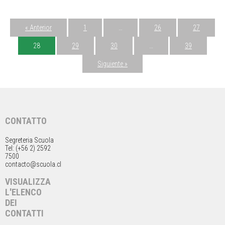
« Anterior
1
…
26
27
28
29
30
…
39
Siguiente »
CONTATTO
Segreteria Scuola
Tel: (+56 2) 2592
7500
contacto@scuola.cl
VISUALIZZA
L'ELENCO
DEI
CONTATTI