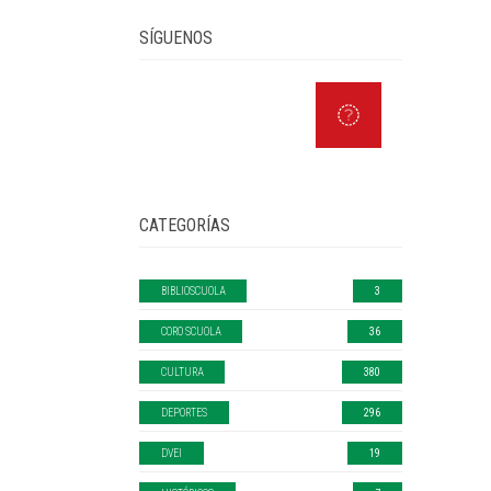
SÍGUENOS
CATEGORÍAS
BIBLIOSCUOLA
3
CORO SCUOLA
36
CULTURA
380
DEPORTES
296
DVEI
19