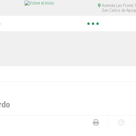
Avenida Las Flores
San Carlos de Apoq
● ● ●
rdo