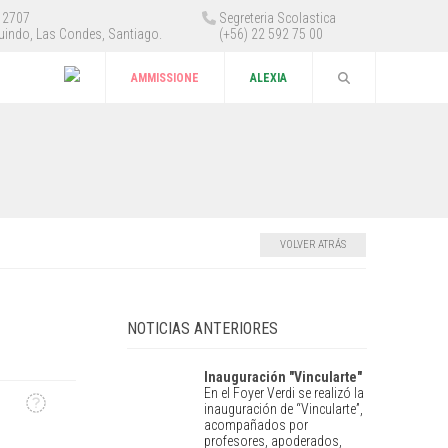
 12707
Segreteria Scolastica
uindo, Las Condes, Santiago.
(+56) 22 592 75 00
AMMISSIONE
ALEXIA
VOLVER ATRÁS
NOTICIAS ANTERIORES
Inauguración "Vincularte"
En el Foyer Verdi se realizó la
inauguración de “Vincularte”,
acompañados por
profesores, apoderados,