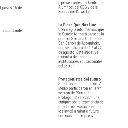
representantes del Centro de
Alumnos, del CDG y de la
l jueves 16 de
Fundación Down Up.
La Plaza Que Nos Une
Con alegría informamos que
nstancia donde
la Scuola formará parte de la
primera Semana Cultural de
San Carlos de Apoquindo,
que se realizará del 17 al 22
de agosto. Esta iniciativa
reunirá a destacadas
instituciones educacionales
del sector.
Protagonistas del futuro
Nuestros estudiantes de IV
Medio participaron en la 9ª
versión de "Summit
Protagonistas 2030", una
enriquecedora experiencia de
orientación vocacional que
los invitó a mirar el futuro
con nuevas perspectivas.