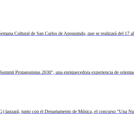
mana Cultural de San Carlos de Apoquindo, que se realizará del 17 al 22
"Summit Protagonistas 2030", una enriquecedora experiencia de orientac
G) lanzará, junto con el Departamento de Música, el concurso “Una Nuo