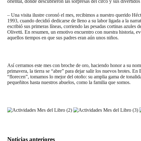
oriental, dónde descubrieron las sorpresas del circo y sus divertidos 
– Una visita ilustre coronó el mes, recibimos a nuestro querido Hécto
1993, cuando decidió dedicarse de lleno a su labor ligada a la narra
escribió sus primeras líneas, corriendo las pesadas cortinas azules 
Olivetti. En resumen, un emotivo encuentro con nuestra historia, ev
aquellos tiempos en que sus padres eran aún unos niños.
Así cerramos este mes con broche de oro, haciendo honor a su nombre
primavera, la tierra se “abre” para dejar salir los nuevos brotes. En
“florecen”, tomamos lo mejor del otoño: su amplia gama de tonalida
pequeñitos hasta nuestros abuelos, como la familia que somos.
Noticias anteriores