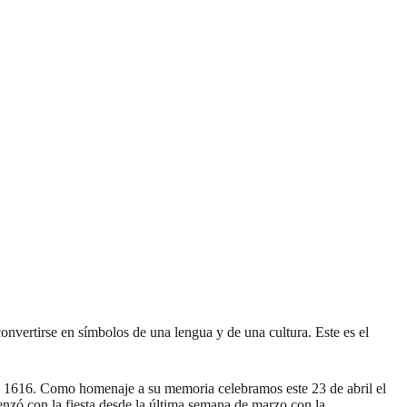
nvertirse en símbolos de una lengua y de una cultura. Este es el
de 1616. Como homenaje a su memoria celebramos este 23 de abril el
omenzó con la fiesta desde la última semana de marzo con la