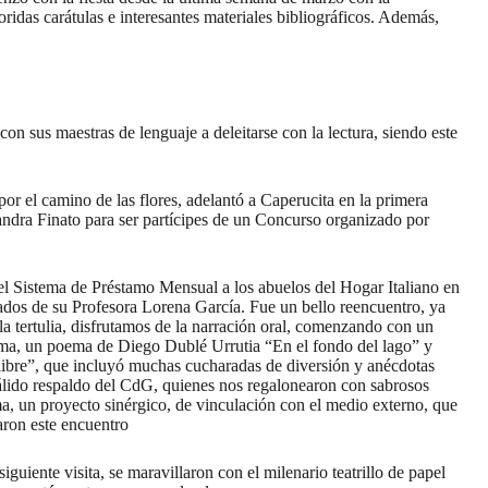
ridas carátulas e interesantes materiales bibliográficos. Además,
 sus maestras de lenguaje a deleitarse con la lectura, siendo este
or el camino de las flores, adelantó a Caperucita en la primera
sandra Finato para ser partícipes de un Concurso organizado por
del Sistema de Préstamo Mensual a los abuelos del Hogar Italiano en
ñados de su Profesora Lorena García. Fue un bello reencuentro, ya
a tertulia, disfrutamos de la narración oral, comenzando con un
alma, un poema de Diego Dublé Urrutia “En el fondo del lago” y
libre”, que incluyó muchas cucharadas de diversión y anécdotas
cálido respaldo del CdG, quienes nos regalonearon con sabrosos
ma, un proyecto sinérgico, de vinculación con el medio externo, que
aron este encuentro
guiente visita, se maravillaron con el milenario teatrillo de papel