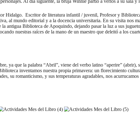
personajes. Al día siguiente, la bruja Winnie partió a verlos a su sala y 
r Hidalgo. Escritor de literatura infantil / juvenil, Profesor y Bibliotec
tiva, al mundo editorial y a la docencia universitaria. En su visita nos
de la antigua Biblioteca de Apoquindo, dejando pasar la luz a sus juguet
ocando nuestras raíces de la mano de un maestro que deleitó a los cuart
, ya que la palabra “Abril”, viene del verbo latino “aperire” (abrir), 
 Biblioteca inventamos nuestra propia primavera: un florecimiento cultura
des, su romanticismo, y sus temperaturas agradables, nos acurrucamos e