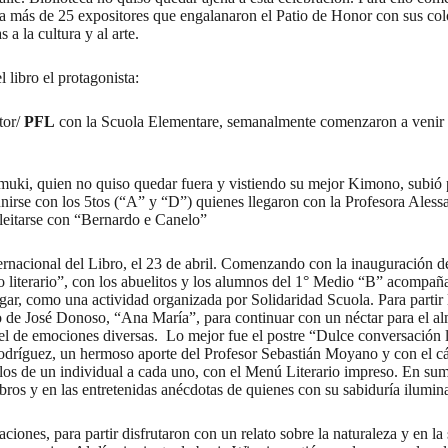
 a más de 25 expositores que engalanaron el Patio de Honor con sus colo
 a la cultura y al arte.
 libro el protagonista:
tor/
PFL
con la Scuola Elementare, semanalmente comenzaron a venir con
muki, quien no quiso quedar fuera y vistiendo su mejor Kimono, subió p
unirse con los 5tos (“A” y “D”) quienes llegaron con la Profesora Ales
eleitarse con “Bernardo e Canelo”
nternacional del Libro, el 23 de abril. Comenzando con la inauguración 
eo literario”, con los abuelitos y los alumnos del 1° Medio “B” acompa
ar, como una actividad organizada por Solidaridad Scuola. Para partir l
to de José Donoso, “Ana María”, para continuar con un néctar para el 
el de emociones diversas. Lo mejor fue el postre “Dulce conversación 
o Rodríguez, un hermoso aporte del Profesor Sebastián Moyano y con el 
elos de un individual a cada uno, con el Menú Literario impreso. En su
bros y en las entretenidas anécdotas de quienes con su sabiduría ilumin
nes, para partir disfrutaron con un relato sobre la naturaleza y en la si