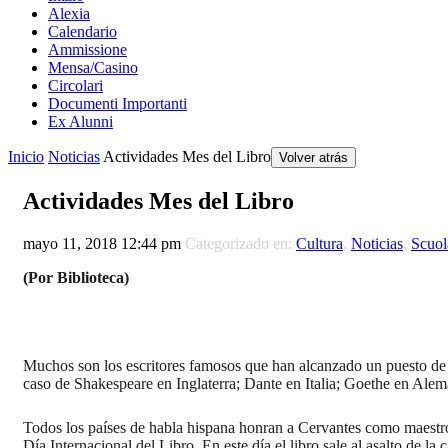
Alexia
Calendario
Ammissione
Mensa/Casino
Circolari
Documenti Importanti
Ex Alunni
Inicio
Noticias
Actividades Mes del Libro
Volver atrás
Actividades Mes del Libro
mayo 11, 2018 12:44 pm
Categorizado en:
Cultura
,
Noticias
,
Scuol
(Por Biblioteca)
Muchos son los escritores famosos que han alcanzado un puesto de h
caso de Shakespeare en Inglaterra; Dante en Italia; Goethe en Alem
Todos los países de habla hispana honran a Cervantes como maestro
Día Internacional del Libro. En este día el libro sale al asalto de l