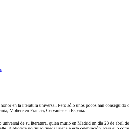
a
onor en la literatura universal. Pero sólo unos pocos han conseguido co
ania; Moliere en Francia; Cervantes en España.
 universal de su literatura, quien murió en Madrid un día 23 de abril 
a calle. Biblioteca no quiso quedar ajena a esta celebración. Para ello c