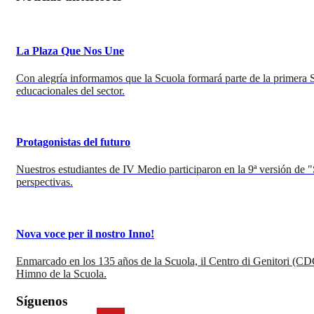
La Plaza Que Nos Une
Con alegría informamos que la Scuola formará parte de la primera Se
educacionales del sector.
Protagonistas del futuro
Nuestros estudiantes de IV Medio participaron en la 9ª versión de 
perspectivas.
Nova voce per il nostro Inno!
Enmarcado en los 135 años de la Scuola, il Centro di Genitori (CD
Himno de la Scuola.
Síguenos