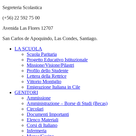
Segreteria Scolastica
(+56) 22 592 75 00
Avenida Las Flores 12707
San Carlos de Apoquindo, Las Condes, Santiago.
LA SCUOLA
Scuola Paritaria
Progetto Educativo Istituzionale
Missione/Visione/Pilastri
Profilo dello Studente
Lettera della Rettrice
Vittorio Montiglio
Emigrazione Italiana in Cile
GENITORI
Ammissione
Amministrazione – Borse di Studi (Becas)
Circolari
Documenti Importanti
Elenco Materiali
Corsi di Italiano
Infermeria