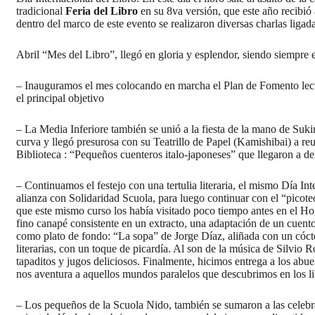
tradicional
Feria del Libro
en su 8va versión, que este año recibió
dentro del marco de este evento se realizaron diversas charlas ligadas
Abril “Mes del Libro”, llegó en gloria y esplendor, siendo siempre el
– Inauguramos el mes colocando en marcha el Plan de Fomento lec
el principal objetivo
– La Media Inferiore también se unió a la fiesta de la mano de Suki
curva y llegó presurosa con su Teatrillo de Papel (Kamishibai) a re
Biblioteca : “Pequeños cuenteros italo-japoneses” que llegaron a d
– Continuamos el festejo con una tertulia literaria, el mismo Día I
alianza con Solidaridad Scuola, para luego continuar con el “picot
que este mismo curso los había visitado poco tiempo antes en el Hog
fino canapé consistente en un extracto, una adaptación de un cuen
como plato de fondo: “La sopa” de Jorge Díaz, aliñada con un cóct
literarias, con un toque de picardía. Al son de la música de Silvi
tapaditos y jugos deliciosos. Finalmente, hicimos entrega a los abu
nos aventura a aquellos mundos paralelos que descubrimos en los li
– Los pequeños de la Scuola Nido, también se sumaron a las celebracio