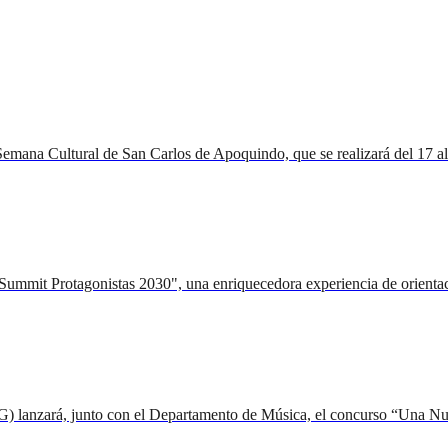
mana Cultural de San Carlos de Apoquindo, que se realizará del 17 al 22
"Summit Protagonistas 2030", una enriquecedora experiencia de orientac
G) lanzará, junto con el Departamento de Música, el concurso “Una Nuo