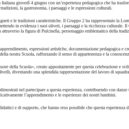
a Italiana giovedì 4 giugno con un’esperienza pedagogica che ha trasfor
tradizioni, la gastronomia, i paesaggi e le espressioni culturali.
neti e le tradizioni caratteristiche. Il Gruppo 2 ha rappresentato la Lo
mettendo in evidenza i suoi uliveti, i paesaggi e la ricchezza culturale. I
 attraverso la figura di Pulcinella, personaggio emblematico della tradizi
pprendimento, espressioni artistiche, documentazione pedagogica e creaz
ella nostra Scuola, rafforzando il senso di appartenenza e la conoscenz
 cuore della Scuola», creato appositamente per questa celebrazione e sv
i livelli, diventando una splendida rappresentazione del lavoro di squadra,
imostrati nel partecipare a questa esperienza, contribuendo con danze tra
nificativamente l’apprendimento e le esperienze dei nostri bambini.
didattici e di supporto, che hanno reso possibile che questa esperienza di