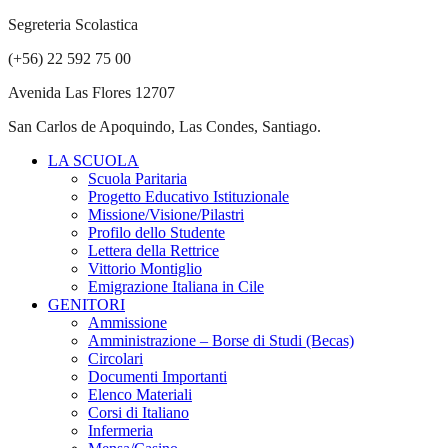
Segreteria Scolastica
(+56) 22 592 75 00
Avenida Las Flores 12707
San Carlos de Apoquindo, Las Condes, Santiago.
LA SCUOLA
Scuola Paritaria
Progetto Educativo Istituzionale
Missione/Visione/Pilastri
Profilo dello Studente
Lettera della Rettrice
Vittorio Montiglio
Emigrazione Italiana in Cile
GENITORI
Ammissione
Amministrazione – Borse di Studi (Becas)
Circolari
Documenti Importanti
Elenco Materiali
Corsi di Italiano
Infermeria