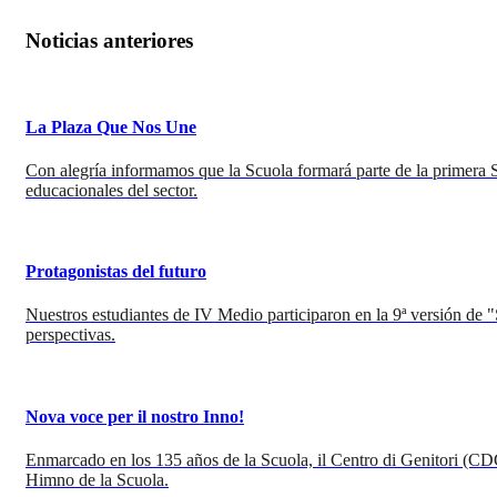
Noticias anteriores
La Plaza Que Nos Une
Con alegría informamos que la Scuola formará parte de la primera Se
educacionales del sector.
Protagonistas del futuro
Nuestros estudiantes de IV Medio participaron en la 9ª versión de 
perspectivas.
Nova voce per il nostro Inno!
Enmarcado en los 135 años de la Scuola, il Centro di Genitori (CD
Himno de la Scuola.