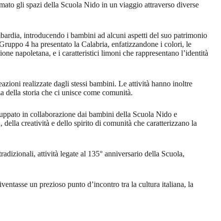
mato gli spazi della Scuola Nido in un viaggio attraverso diverse
mbardia, introducendo i bambini ad alcuni aspetti del suo patrimonio
l Gruppo 4 ha presentato la Calabria, enfatizzandone i colori, le
one napoletana, e i caratteristici limoni che rappresentano l’identità
ioni realizzate dagli stessi bambini. Le attività hanno inoltre
a della storia che ci unisce come comunità.
iluppato in collaborazione dai bambini della Scuola Nido e
 della creatività e dello spirito di comunità che caratterizzano la
dizionali, attività legate al 135° anniversario della Scuola,
ventasse un prezioso punto d’incontro tra la cultura italiana, la