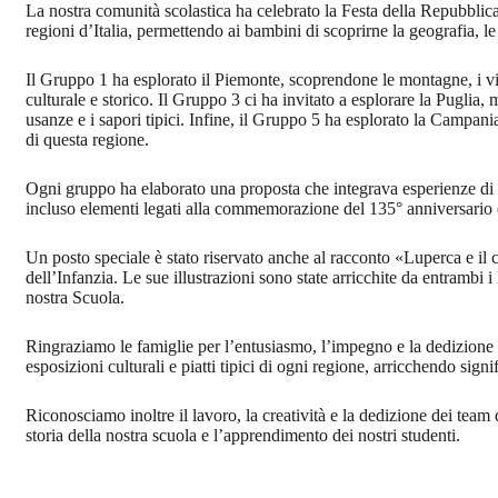
La nostra comunità scolastica ha celebrato la Festa della Repubblic
regioni d’Italia, permettendo ai bambini di scoprirne la geografia, le 
Il Gruppo 1 ha esplorato il Piemonte, scoprendone le montagne, i vig
culturale e storico. Il Gruppo 3 ci ha invitato a esplorare la Puglia, 
usanze e i sapori tipici. Infine, il Gruppo 5 ha esplorato la Campania
di questa regione.
Ogni gruppo ha elaborato una proposta che integrava esperienze di a
incluso elementi legati alla commemorazione del 135° anniversario d
Un posto speciale è stato riservato anche al racconto «Luperca e il
dell’Infanzia. Le sue illustrazioni sono state arricchite da entrambi 
nostra Scuola.
Ringraziamo le famiglie per l’entusiasmo, l’impegno e la dedizione d
esposizioni culturali e piatti tipici di ogni regione, arricchendo sig
Riconosciamo inoltre il lavoro, la creatività e la dedizione dei team 
storia della nostra scuola e l’apprendimento dei nostri studenti.