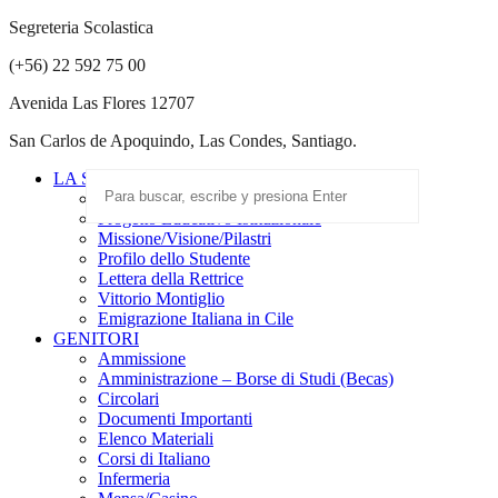
Segreteria Scolastica
(+56) 22 592 75 00
Avenida Las Flores 12707
San Carlos de Apoquindo, Las Condes, Santiago.
LA SCUOLA
Scuola Paritaria
Progetto Educativo Istituzionale
Missione/Visione/Pilastri
Profilo dello Studente
Lettera della Rettrice
Vittorio Montiglio
Emigrazione Italiana in Cile
GENITORI
Ammissione
Amministrazione – Borse di Studi (Becas)
Circolari
Documenti Importanti
Elenco Materiali
Corsi di Italiano
Infermeria