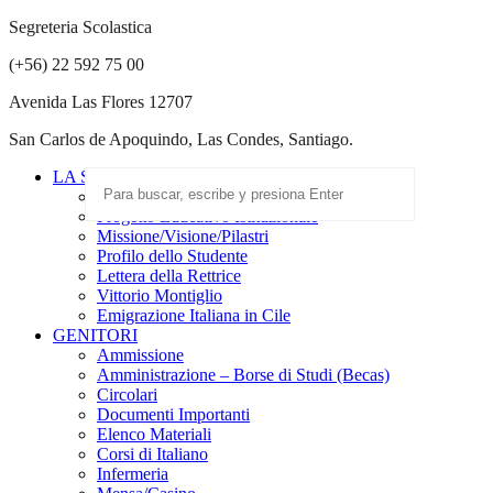
Segreteria Scolastica
(+56) 22 592 75 00
Avenida Las Flores 12707
San Carlos de Apoquindo, Las Condes, Santiago.
LA SCUOLA
Scuola Paritaria
Progetto Educativo Istituzionale
Missione/Visione/Pilastri
Profilo dello Studente
Lettera della Rettrice
Vittorio Montiglio
Emigrazione Italiana in Cile
GENITORI
Ammissione
Amministrazione – Borse di Studi (Becas)
Circolari
Documenti Importanti
Elenco Materiali
Corsi di Italiano
Infermeria